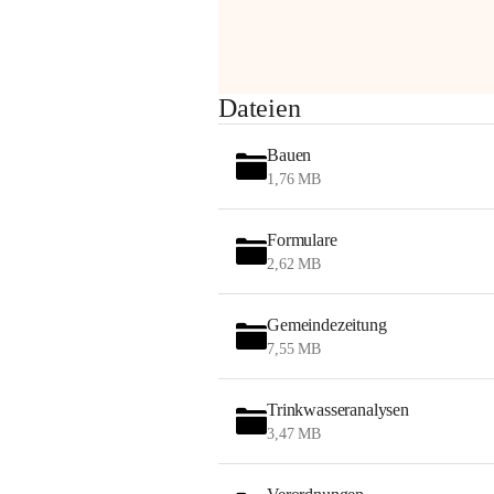
Sehr geehrte Damen und Herren!
Dateien
Die OMV wird im Zuge von 
Bauen
Wartungsarbeiten
1,76 MB
am Montag, 10. August 2026 auf der 
Formulare
Station ADERKLAA Gas abfackeln.
2,62 MB
Es kann zu Geräuschbildung und 
Flammenerscheinungen kommen.
Gemeindezeitung
Mitarbeiter der OMV sind vor Ort und 
7,55 MB
haben alle Sicherheitsvorkehrungen 
getroffen.
Trinkwasseranalysen
Danke für Ihr Verständnis.
3,47 MB
Alarmdienst