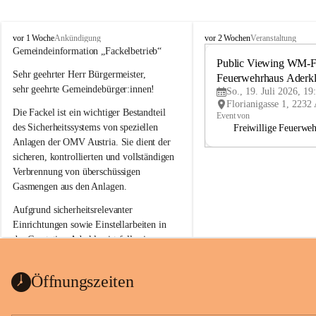
A
A
vor 1 Woche
vor 2 Wochen
Ankündigung
Veranstaltung
d
d
Gemeindeinformation „Fackelbetrieb“
e
e
Public Viewing WM-Fi
Sehr geehrter Herr Bürgermeister,
r
r
Feuerwehrhaus Aderk
k
k
sehr geehrte Gemeindebürger:innen!
So., 19. Juli 2026, 19
l
l
Die Fackel ist ein wichtiger Bestandteil 
a
a
Event von
a
a
des Sicherheitssystems von speziellen 
Freiwillige Feuerwe
Anlagen der OMV Austria. Sie dient der 
sicheren, kontrollierten und vollständigen 
Verbrennung von überschüssigen 
Gasmengen aus den Anlagen.
Aufgrund sicherheitsrelevanter 
Einrichtungen sowie Einstellarbeiten in 
der Gasstation Aderklaa ist fallweise 
sichtbarerer Flammenschein an der 
Fackelanlage zu beobachten. In den 
Öffnungszeiten
kommenden Tagen und Wochen wird 
diese gut kontrollierte Flamme sichtbar 
sein.