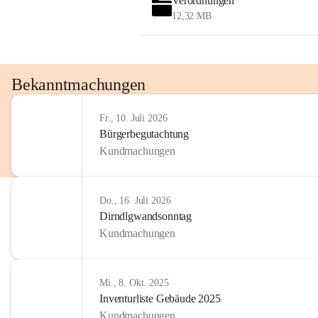
Verordnungen
OMV AustriaExploration & Production 
12,32 MB
GmbH
Protteser Straße 40
2230 Gänserndorf 
Austria
Tel. +43 1 404 40 - 327 15
Bekanntmachungen
Fax +43 1 404 40 - 390 27 
Mailto: 
omv.alarmdienst@kontraktor.at
Fr., 10. Juli 2026
http://www.omv.com
Bürgerbegutachtung
Kundmachungen
Do., 16. Juli 2026
Dirndlgwandsonntag
Kundmachungen
Mi., 8. Okt. 2025
Inventurliste Gebäude 2025
Kundmachungen