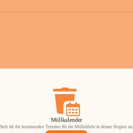
der Gemei
Sollten Sie
erhalten od
Mail tatsä
stammt, kon
Gemeindeam
für Sie.
Vielen Dan
Ihre Mithil
Bernhard 
Bürgermeis
Müllkalender
Sieh dir die kommenden Termine für die Müllabfuhr in deiner Region an