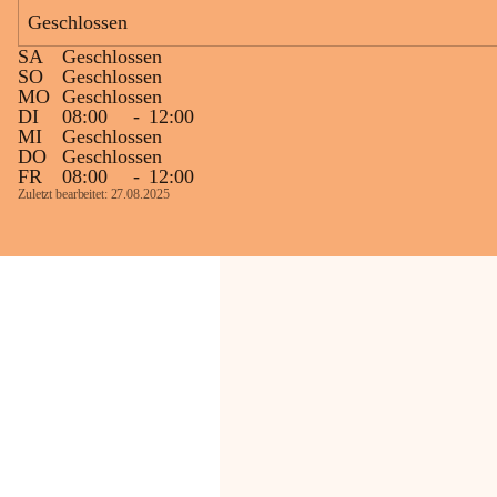
Geschlossen
Die OMV Austria ist bemüht, für die 
SA
Geschlossen
Bevölkerung ungewohnte, jedoch 
SO
Geschlossen
technisch notwendige Betriebszustände so 
MO
Geschlossen
kurz wie möglich zu halten.
DI
08:00
-
12:00
MI
Geschlossen
Wir bitten daher die umliegende 
DO
Geschlossen
Bevölkerung um Verständnis.
FR
08:00
-
12:00
Zuletzt bearbeitet: 27.08.2025
Glück Auf!
OMV Austria Exploration & Production 
GmbH
Anrainerservice
0800 240140
E-Mail: 
anrainer-service@omv.com
Bei Fragen, Anliegen oder Beschwerden.