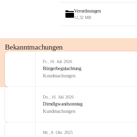
OMV AustriaExploration & Production 
GmbH
Verordnungen
Protteser Straße 40
12,32 MB
2230 Gänserndorf 
Austria
Tel. +43 1 404 40 - 327 15
Fax +43 1 404 40 - 390 27 
Bekanntmachungen
Mailto: 
omv.alarmdienst@kontraktor.at
http://www.omv.com
Fr., 10. Juli 2026
Bürgerbegutachtung
Kundmachungen
Do., 16. Juli 2026
Dirndlgwandsonntag
Kundmachungen
Mi., 8. Okt. 2025