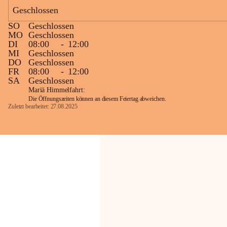
Geschlossen
Die OMV Austria ist bemüht, für die 
SO
Geschlossen
Bevölkerung ungewohnte, jedoch 
MO
Geschlossen
technisch notwendige Betriebszustände so 
DI
08:00
-
12:00
kurz wie möglich zu halten.
MI
Geschlossen
DO
Geschlossen
Wir bitten daher die umliegende 
FR
08:00
-
12:00
Bevölkerung um Verständnis.
SA
Geschlossen
Mariä Himmelfahrt:
Die Öffnungszeiten können an diesem Feiertag abweichen.
Zuletzt bearbeitet: 27.08.2025
Glück Auf!
OMV Austria Exploration & Production 
GmbH
Anrainerservice
0800 240140
E-Mail: 
anrainer-service@omv.com
Bei Fragen, Anliegen oder Beschwerden.