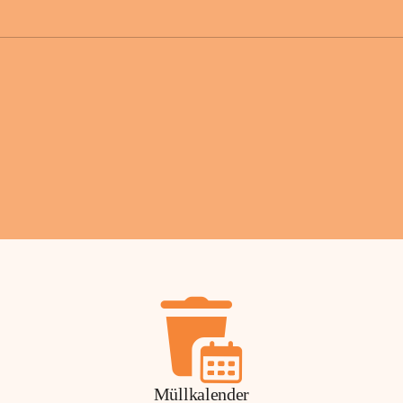
der Gemei
Sollten Sie
erhalten od
Mail tatsä
stammt, kon
Gemeindeam
für Sie.
Vielen Dan
Ihre Mithil
Bernhard 
Bürgermeis
Müllkalender