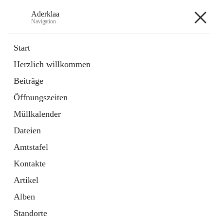
Aderklaa
Navigation
Aderklaa
Start
Herzlich willkommen
Bürgerservice
Beiträge
6 Schnellzugriffe
Öffnungszeiten
Gemeinde
3 Schnellzugriffe
Müllkalender
Dateien
+4
Amtstafel
Kontakte
Artikel
Alben
Hauptadresse
Standorte