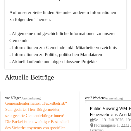
Auf unserer Seite finden Sie un­ter an­de­rem Informationen 
zu folgenden Themen:
- Allgemeine und geschichtliche Informationen zu unserer 
Gemeinde
- Informationen zur Gemeinde inkl. Mitarbeiterverzeichnis
- Informationen zu Politik, politischen Mandataren
- Aktuell laufende und abgeschlossene Projekte
Aktuelle Beiträge
A
A
vor 6 Tagen
vor 2 Wochen
Ankündigung
Veranstaltung
d
d
Gemeindeinformation „Fackelbetrieb“
e
e
Public Viewing WM-Fi
Sehr geehrter Herr Bürgermeister,
r
r
Feuerwehrhaus Aderk
sehr geehrte Gemeindebürger:innen!
k
k
So., 19. Juli 2026, 19
Die Fackel ist ein wichtiger Bestandteil 
l
l
des Sicherheitssystems von speziellen 
a
a
Event von