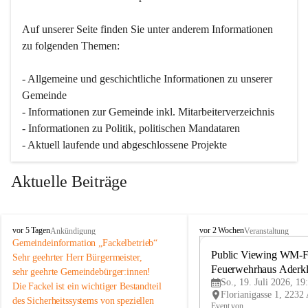
Auf unserer Seite finden Sie un­ter an­de­rem Informationen 
zu folgenden Themen:
- Allgemeine und geschichtliche Informationen zu unserer 
Gemeinde
- Informationen zur Gemeinde inkl. Mitarbeiterverzeichnis
- Informationen zu Politik, politischen Mandataren
- Aktuell laufende und abgeschlossene Projekte
Aktuelle Beiträge
A
A
vor 5 Tagen
vor 2 Wochen
Ankündigung
Veranstaltung
d
d
Gemeindeinformation „Fackelbetrieb“
e
e
Public Viewing WM-Fi
Sehr geehrter Herr Bürgermeister,
r
r
Feuerwehrhaus Aderk
sehr geehrte Gemeindebürger:innen!
k
k
So., 19. Juli 2026, 19
Die Fackel ist ein wichtiger Bestandteil 
l
l
des Sicherheitssystems von speziellen 
a
a
Event von