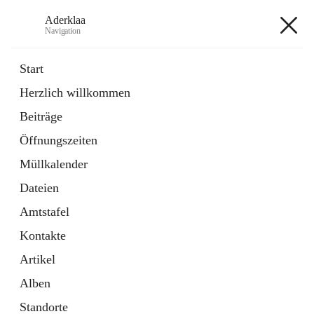
Aderklaa
Navigation
Aderklaa
Start
Herzlich willkommen
Bürgerservice
Beiträge
6 Schnellzugriffe
Öffnungszeiten
Gemeinde
3 Schnellzugriffe
Müllkalender
Dateien
+4
Amtstafel
Kontakte
Artikel
Alben
Hauptadresse
Standorte