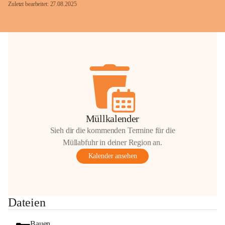
Zuletzt bearbeitet: 27.08.2025
Glück Auf!
OMV Austria Exploration & Production 
GmbH
Anrainerservice
0800 240140
E-Mail: 
anrainer-service@omv.com
Müllkalender
Bei Fragen, Anliegen oder Beschwerden.
Sieh dir die kommenden Termine für die
Müllabfuhr in deiner Region an.
Kalender ansehen
Sehr geehrte Damen und Herren!
Dateien
Die OMV wird im Zuge von 
Wartungsarbeiten
Bauen