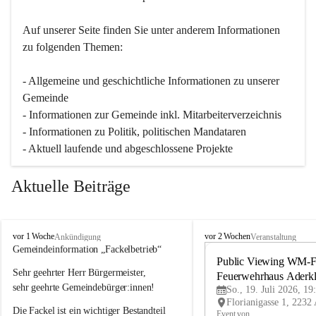
Auf unserer Seite finden Sie un­ter an­de­rem Informationen 
zu folgenden Themen:
- Allgemeine und geschichtliche Informationen zu unserer 
Gemeinde
- Informationen zur Gemeinde inkl. Mitarbeiterverzeichnis
- Informationen zu Politik, politischen Mandataren
- Aktuell laufende und abgeschlossene Projekte
Aktuelle Beiträge
A
A
vor 1 Woche
vor 2 Wochen
Ankündigung
Veranstaltung
d
d
Gemeindeinformation „Fackelbetrieb“
e
e
Public Viewing WM-Fi
Sehr geehrter Herr Bürgermeister,
r
r
Feuerwehrhaus Aderk
k
k
sehr geehrte Gemeindebürger:innen!
So., 19. Juli 2026, 19
l
l
Die Fackel ist ein wichtiger Bestandteil 
a
a
Event von