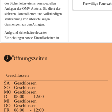
a
a
des Sicherheitssystems von speziellen 
Freiwillige Feuerwe
Anlagen der OMV Austria. Sie dient der 
sicheren, kontrollierten und vollständigen 
Verbrennung von überschüssigen 
Gasmengen aus den Anlagen.
Aufgrund sicherheitsrelevanter 
Einrichtungen sowie Einstellarbeiten in 
der Gasstation Aderklaa ist fallweise 
sichtbarerer Flammenschein an der 
Fackelanlage zu beobachten. In den 
Öffnungszeiten
kommenden Tagen und Wochen wird 
diese gut kontrollierte Flamme sichtbar 
sein.
Geschlossen
Die OMV Austria ist bemüht, für die 
SA
Geschlossen
Bevölkerung ungewohnte, jedoch 
SO
Geschlossen
technisch notwendige Betriebszustände so 
MO
Geschlossen
kurz wie möglich zu halten.
DI
08:00
-
12:00
MI
Geschlossen
Wir bitten daher die umliegende 
DO
Geschlossen
Bevölkerung um Verständnis.
FR
08:00
-
12:00