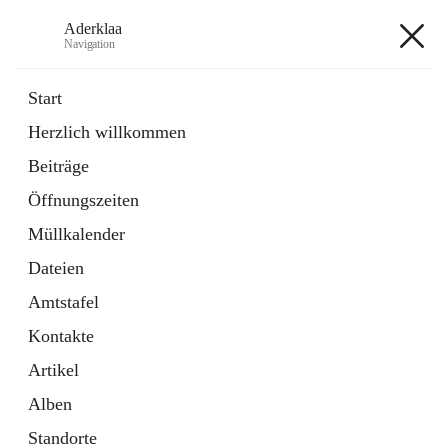
Aderklaa
Navigation
Aderklaa
Start
Herzlich willkommen
Bürgerservice
Beiträge
6 Schnellzugriffe
Öffnungszeiten
Gemeinde
3 Schnellzugriffe
Müllkalender
Dateien
+4
Amtstafel
Kontakte
Artikel
Alben
Hauptadresse
Standorte