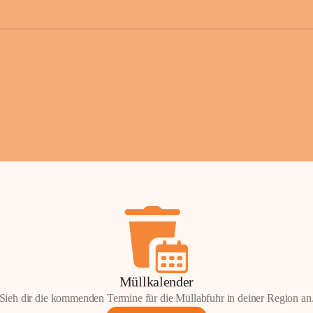
der Gemei
Sollten Sie
erhalten od
Mail tatsä
stammt, kon
Gemeindeam
für Sie.
Vielen Dan
Ihre Mithil
Bernhard 
Bürgermeis
Müllkalender
Sieh dir die kommenden Termine für die Müllabfuhr in deiner Region an