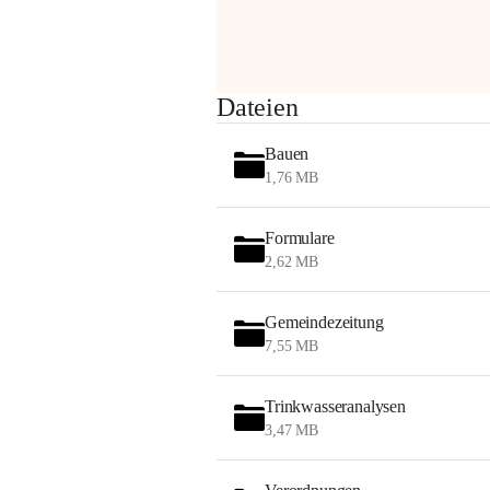
am Montag, 10. August 2026 auf der 
Station ADERKLAA Gas abfackeln.
Es kann zu Geräuschbildung und 
Dateien
Flammenerscheinungen kommen.
Mitarbeiter der OMV sind vor Ort und 
Bauen
haben alle Sicherheitsvorkehrungen 
1,76 MB
getroffen.
Danke für Ihr Verständnis.
Formulare
Alarmdienst
2,62 MB
OMV AustriaExploration & Production 
GmbH
Gemeindezeitung
Protteser Straße 40
7,55 MB
2230 Gänserndorf 
Austria
Tel. +43 1 404 40 - 327 15
Trinkwasseranalysen
Fax +43 1 404 40 - 390 27 
3,47 MB
Mailto: 
omv.alarmdienst@kontraktor.at
http://www.omv.com