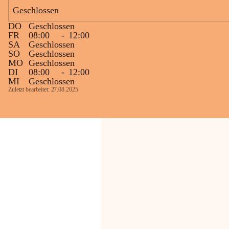
Bevölkerung ungewohnte, jedoch 
Geschlossen
technisch notwendige Betriebszustände so 
kurz wie möglich zu halten.
DO
Geschlossen
Wir bitten daher die umliegende 
FR
08:00
-
12:00
SA
Geschlossen
Bevölkerung um Verständnis.
SO
Geschlossen
MO
Geschlossen
Glück Auf!
DI
08:00
-
12:00
OMV Austria Exploration & Production 
MI
Geschlossen
GmbH
Zuletzt bearbeitet: 27.08.2025
Anrainerservice
0800 240140
E-Mail: 
anrainer-service@omv.com
Bei Fragen, Anliegen oder Beschwerden.
Sehr geehrte Damen und Herren!
Die OMV wird im Zuge von 
Wartungsarbeiten