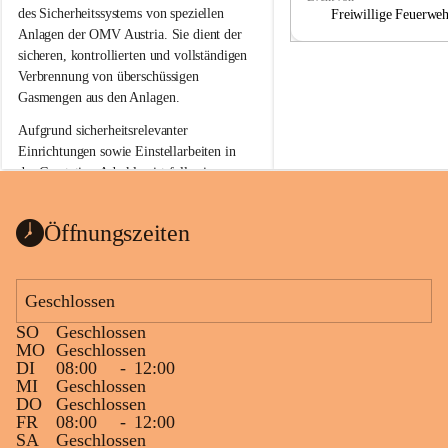
a
a
des Sicherheitssystems von speziellen 
Freiwillige Feuerwe
Anlagen der OMV Austria. Sie dient der 
sicheren, kontrollierten und vollständigen 
Verbrennung von überschüssigen 
Gasmengen aus den Anlagen.
Aufgrund sicherheitsrelevanter 
Einrichtungen sowie Einstellarbeiten in 
der Gasstation Aderklaa ist fallweise 
sichtbarerer Flammenschein an der 
Fackelanlage zu beobachten. In den 
Öffnungszeiten
kommenden Tagen und Wochen wird 
diese gut kontrollierte Flamme sichtbar 
sein.
Geschlossen
Die OMV Austria ist bemüht, für die 
SO
Geschlossen
Bevölkerung ungewohnte, jedoch 
MO
Geschlossen
technisch notwendige Betriebszustände so 
DI
08:00
-
12:00
kurz wie möglich zu halten.
MI
Geschlossen
DO
Geschlossen
Wir bitten daher die umliegende 
FR
08:00
-
12:00
Bevölkerung um Verständnis.
SA
Geschlossen