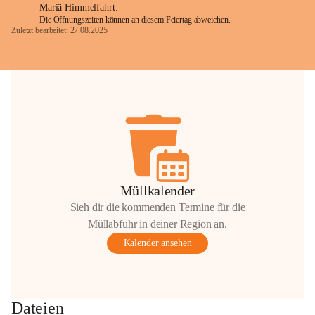
Mariä Himmelfahrt:
Die Öffnungszeiten können an diesem Feiertag abweichen.
Zuletzt bearbeitet: 27.08.2025
Glück Auf!
OMV Austria Exploration & Production 
GmbH
Anrainerservice
0800 240140
E-Mail: 
anrainer-service@omv.com
Bei Fragen, Anliegen oder Beschwerden.
Müllkalender
Sieh dir die kommenden Termine für die
Müllabfuhr in deiner Region an.
Kalender ansehen
Sehr geehrte Damen und Herren!
Die OMV wird im Zuge von 
Dateien
Wartungsarbeiten