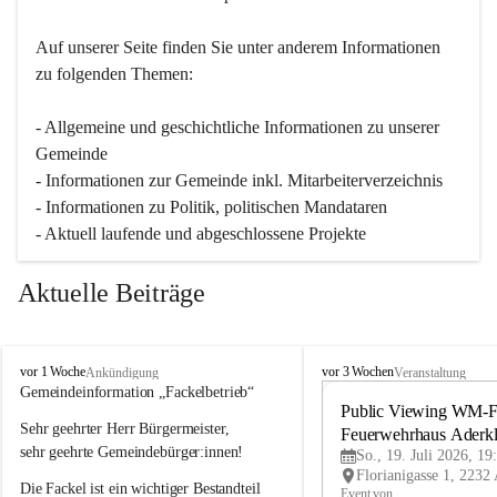
Auf unserer Seite finden Sie un­ter an­de­rem Informationen 
zu folgenden Themen:
- Allgemeine und geschichtliche Informationen zu unserer 
Gemeinde
- Informationen zur Gemeinde inkl. Mitarbeiterverzeichnis
- Informationen zu Politik, politischen Mandataren
- Aktuell laufende und abgeschlossene Projekte
Aktuelle Beiträge
A
A
vor 1 Woche
vor 3 Wochen
Ankündigung
Veranstaltung
d
d
Gemeindeinformation „Fackelbetrieb“
e
e
Public Viewing WM-Fi
Sehr geehrter Herr Bürgermeister,
r
r
Feuerwehrhaus Aderk
k
k
sehr geehrte Gemeindebürger:innen!
So., 19. Juli 2026, 19
l
l
Die Fackel ist ein wichtiger Bestandteil 
a
a
Event von