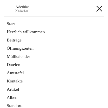
Aderklaa
Navigation
Aderklaa
Start
Herzlich willkommen
Bürgerservice
Beiträge
6 Schnellzugriffe
Öffnungszeiten
Gemeinde
3 Schnellzugriffe
Müllkalender
Dateien
+4
Amtstafel
Kontakte
Artikel
Alben
Hauptadresse
Standorte