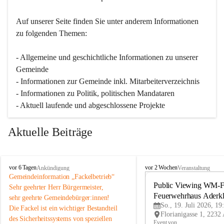
Auf unserer Seite finden Sie un­ter an­de­rem Informationen 
zu folgenden Themen:
- Allgemeine und geschichtliche Informationen zu unserer 
Gemeinde
- Informationen zur Gemeinde inkl. Mitarbeiterverzeichnis
- Informationen zu Politik, politischen Mandataren
- Aktuell laufende und abgeschlossene Projekte
Aktuelle Beiträge
A
A
vor 6 Tagen
vor 2 Wochen
Ankündigung
Veranstaltung
d
d
Gemeindeinformation „Fackelbetrieb“
e
e
Public Viewing WM-Fi
Sehr geehrter Herr Bürgermeister,
r
r
Feuerwehrhaus Aderk
sehr geehrte Gemeindebürger:innen!
k
k
So., 19. Juli 2026, 19
Die Fackel ist ein wichtiger Bestandteil 
l
l
des Sicherheitssystems von speziellen 
a
a
Event von