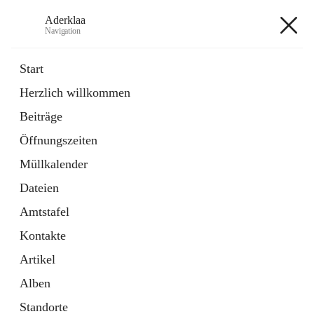
Aderklaa
Navigation
Aderklaa
Start
Herzlich willkommen
Bürgerservice
Beiträge
6 Schnellzugriffe
Öffnungszeiten
Gemeinde
3 Schnellzugriffe
Müllkalender
Dateien
+4
Amtstafel
Kontakte
Artikel
Alben
Hauptadresse
Standorte