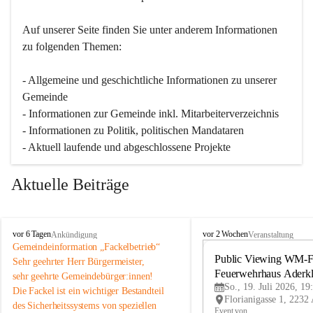
Auf unserer Seite finden Sie un­ter an­de­rem Informationen 
zu folgenden Themen:
- Allgemeine und geschichtliche Informationen zu unserer 
Gemeinde
- Informationen zur Gemeinde inkl. Mitarbeiterverzeichnis
- Informationen zu Politik, politischen Mandataren
- Aktuell laufende und abgeschlossene Projekte
Aktuelle Beiträge
A
A
vor 6 Tagen
vor 2 Wochen
Ankündigung
Veranstaltung
d
d
Gemeindeinformation „Fackelbetrieb“
e
e
Public Viewing WM-Fi
Sehr geehrter Herr Bürgermeister,
r
r
Feuerwehrhaus Aderk
sehr geehrte Gemeindebürger:innen!
k
k
So., 19. Juli 2026, 19
Die Fackel ist ein wichtiger Bestandteil 
l
l
des Sicherheitssystems von speziellen 
a
a
Event von