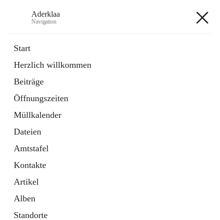
Aderklaa
Navigation
Aderklaa
Start
Herzlich willkommen
Bürgerservice
Beiträge
6 Schnellzugriffe
Öffnungszeiten
Gemeinde
3 Schnellzugriffe
Müllkalender
Dateien
+4
Amtstafel
Kontakte
Artikel
Alben
Hauptadresse
Standorte