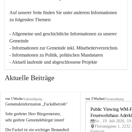
Auf unserer Seite finden Sie un­ter an­de­rem Informationen 
zu folgenden Themen:
- Allgemeine und geschichtliche Informationen zu unserer 
Gemeinde
- Informationen zur Gemeinde inkl. Mitarbeiterverzeichnis
- Informationen zu Politik, politischen Mandataren
- Aktuell laufende und abgeschlossene Projekte
Aktuelle Beiträge
A
A
vor 1 Woche
vor 3 Wochen
Ankündigung
Veranstaltung
d
d
Gemeindeinformation „Fackelbetrieb“
e
e
Public Viewing WM-Fi
Sehr geehrter Herr Bürgermeister,
r
r
Feuerwehrhaus Aderk
k
k
sehr geehrte Gemeindebürger:innen!
So., 19. Juli 2026, 19
l
l
Die Fackel ist ein wichtiger Bestandteil 
a
a
Event von