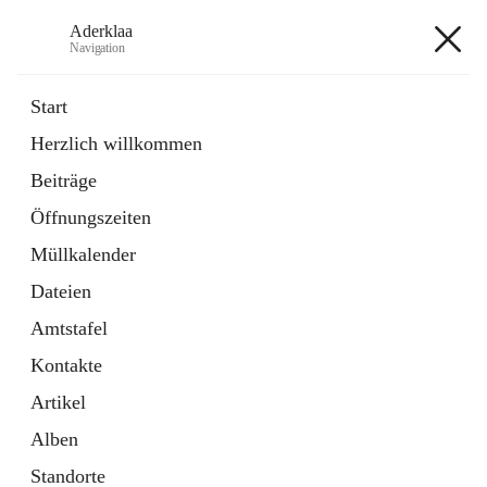
Aderklaa
Navigation
Aderklaa
Start
Herzlich willkommen
Bürgerservice
Beiträge
6 Schnellzugriffe
Öffnungszeiten
Gemeinde
3 Schnellzugriffe
Müllkalender
Dateien
+4
Amtstafel
Kontakte
Artikel
Alben
Hauptadresse
Standorte