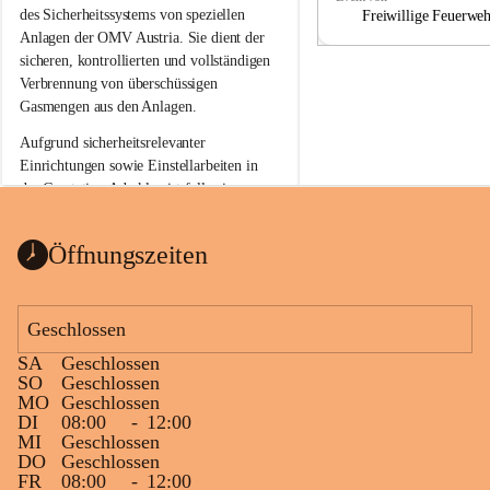
a
a
des Sicherheitssystems von speziellen 
Freiwillige Feuerwe
Anlagen der OMV Austria. Sie dient der 
sicheren, kontrollierten und vollständigen 
Verbrennung von überschüssigen 
Gasmengen aus den Anlagen.
Aufgrund sicherheitsrelevanter 
Einrichtungen sowie Einstellarbeiten in 
der Gasstation Aderklaa ist fallweise 
sichtbarerer Flammenschein an der 
Fackelanlage zu beobachten. In den 
Öffnungszeiten
kommenden Tagen und Wochen wird 
diese gut kontrollierte Flamme sichtbar 
sein.
Geschlossen
Die OMV Austria ist bemüht, für die 
SA
Geschlossen
Bevölkerung ungewohnte, jedoch 
SO
Geschlossen
technisch notwendige Betriebszustände so 
MO
Geschlossen
kurz wie möglich zu halten.
DI
08:00
-
12:00
MI
Geschlossen
Wir bitten daher die umliegende 
DO
Geschlossen
Bevölkerung um Verständnis.
FR
08:00
-
12:00