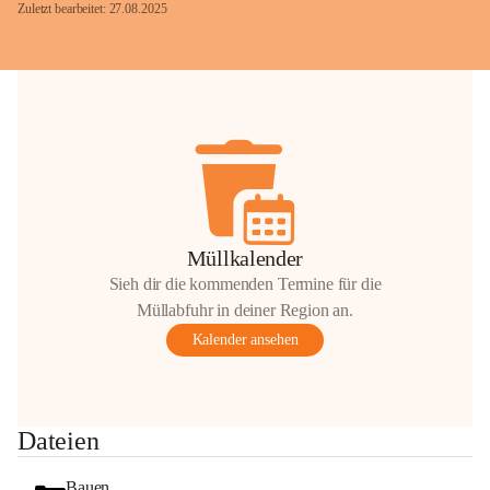
Zuletzt bearbeitet: 27.08.2025
Glück Auf!
OMV Austria Exploration & Production 
GmbH
Anrainerservice
0800 240140
E-Mail: 
anrainer-service@omv.com
Müllkalender
Bei Fragen, Anliegen oder Beschwerden.
Sieh dir die kommenden Termine für die
Müllabfuhr in deiner Region an.
Kalender ansehen
Sehr geehrte Damen und Herren!
Dateien
Die OMV wird im Zuge von 
Wartungsarbeiten
Bauen