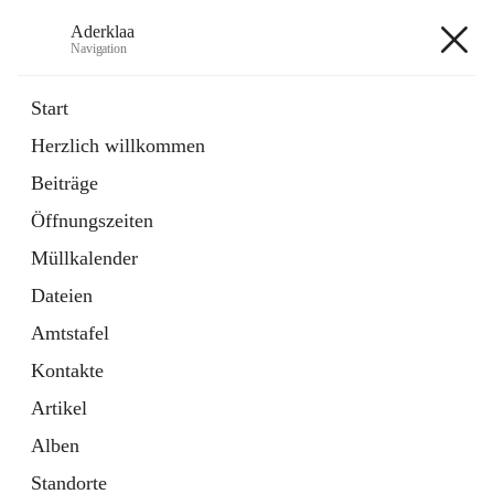
Aderklaa
Navigation
Aderklaa
Start
Herzlich willkommen
Bürgerservice
Beiträge
6 Schnellzugriffe
Öffnungszeiten
Gemeinde
3 Schnellzugriffe
Müllkalender
Dateien
+4
Amtstafel
Kontakte
Artikel
Alben
Hauptadresse
Standorte