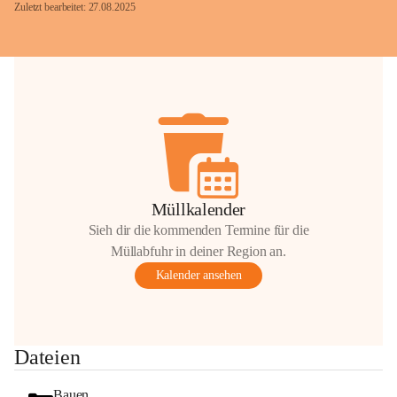
Zuletzt bearbeitet: 27.08.2025
Glück Auf!
OMV Austria Exploration & Production 
GmbH
Anrainerservice
0800 240140
E-Mail: 
anrainer-service@omv.com
Müllkalender
Bei Fragen, Anliegen oder Beschwerden.
Sieh dir die kommenden Termine für die
Müllabfuhr in deiner Region an.
Kalender ansehen
Sehr geehrte Damen und Herren!
Dateien
Die OMV wird im Zuge von 
Wartungsarbeiten
Bauen