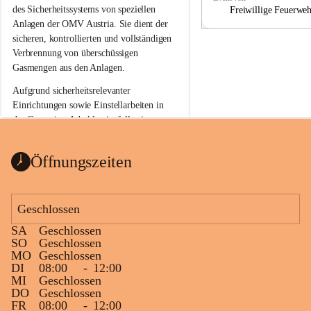
a
a
des Sicherheitssystems von speziellen 
Freiwillige Feuerwe
Anlagen der OMV Austria. Sie dient der 
sicheren, kontrollierten und vollständigen 
Verbrennung von überschüssigen 
Gasmengen aus den Anlagen.
Aufgrund sicherheitsrelevanter 
Einrichtungen sowie Einstellarbeiten in 
der Gasstation Aderklaa ist fallweise 
sichtbarerer Flammenschein an der 
Fackelanlage zu beobachten. In den 
Öffnungszeiten
kommenden Tagen und Wochen wird 
diese gut kontrollierte Flamme sichtbar 
sein.
Geschlossen
Die OMV Austria ist bemüht, für die 
SA
Geschlossen
Bevölkerung ungewohnte, jedoch 
SO
Geschlossen
technisch notwendige Betriebszustände so 
MO
Geschlossen
kurz wie möglich zu halten.
DI
08:00
-
12:00
MI
Geschlossen
Wir bitten daher die umliegende 
DO
Geschlossen
Bevölkerung um Verständnis.
FR
08:00
-
12:00