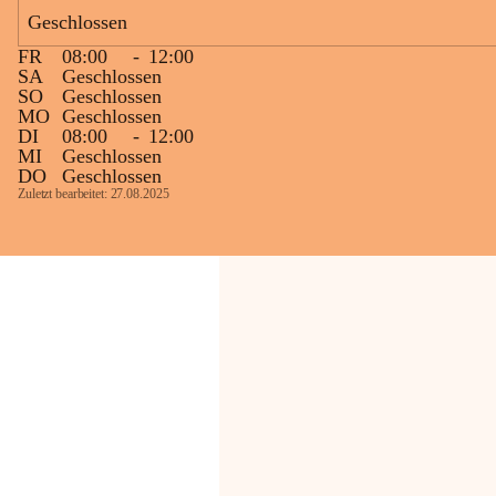
Bevölkerung ungewohnte, jedoch 
Geschlossen
technisch notwendige Betriebszustände so 
kurz wie möglich zu halten.
FR
08:00
-
12:00
Wir bitten daher die umliegende 
SA
Geschlossen
SO
Geschlossen
Bevölkerung um Verständnis.
MO
Geschlossen
DI
08:00
-
12:00
Glück Auf!
MI
Geschlossen
OMV Austria Exploration & Production 
DO
Geschlossen
GmbH
Zuletzt bearbeitet: 27.08.2025
Anrainerservice
0800 240140
E-Mail: 
anrainer-service@omv.com
Bei Fragen, Anliegen oder Beschwerden.
Sehr geehrte Damen und Herren!
Die OMV wird im Zuge von 
Wartungsarbeiten