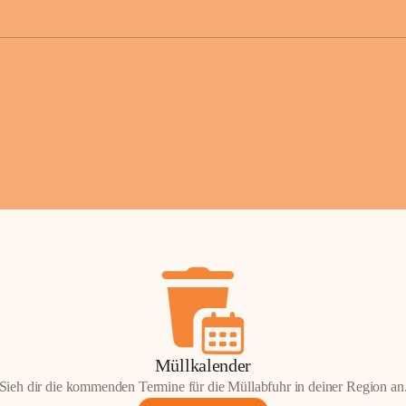
der Gemei
Sollten Sie
erhalten od
Mail tatsä
stammt, kon
Gemeindeam
für Sie.
Vielen Dan
Ihre Mithil
Bernhard 
Bürgermeis
Müllkalender
Sieh dir die kommenden Termine für die Müllabfuhr in deiner Region an