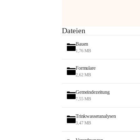
am Montag, 10. August 2026 auf der 
Station ADERKLAA Gas abfackeln.
Es kann zu Geräuschbildung und 
Dateien
Flammenerscheinungen kommen.
Mitarbeiter der OMV sind vor Ort und 
Bauen
haben alle Sicherheitsvorkehrungen 
1,76 MB
getroffen.
Danke für Ihr Verständnis.
Formulare
Alarmdienst
2,62 MB
OMV AustriaExploration & Production 
GmbH
Gemeindezeitung
Protteser Straße 40
7,55 MB
2230 Gänserndorf 
Austria
Tel. +43 1 404 40 - 327 15
Trinkwasseranalysen
Fax +43 1 404 40 - 390 27 
3,47 MB
Mailto: 
omv.alarmdienst@kontraktor.at
http://www.omv.com