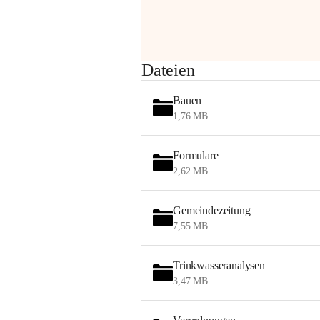
am Montag, 10. August 2026 auf der 
Station ADERKLAA Gas abfackeln.
Es kann zu Geräuschbildung und 
Dateien
Flammenerscheinungen kommen.
Mitarbeiter der OMV sind vor Ort und 
Bauen
haben alle Sicherheitsvorkehrungen 
1,76 MB
getroffen.
Danke für Ihr Verständnis.
Formulare
Alarmdienst
2,62 MB
OMV AustriaExploration & Production 
GmbH
Gemeindezeitung
Protteser Straße 40
7,55 MB
2230 Gänserndorf 
Austria
Tel. +43 1 404 40 - 327 15
Trinkwasseranalysen
Fax +43 1 404 40 - 390 27 
3,47 MB
Mailto: 
omv.alarmdienst@kontraktor.at
http://www.omv.com