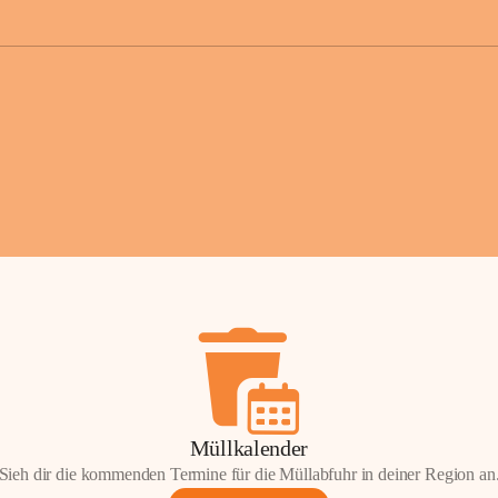
der Gemei
Sollten Sie
erhalten od
Mail tatsä
stammt, kon
Gemeindeam
für Sie.
Vielen Dan
Ihre Mithil
Bernhard 
Bürgermeis
Müllkalender
Sieh dir die kommenden Termine für die Müllabfuhr in deiner Region an