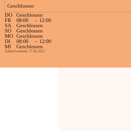
Bevölkerung ungewohnte, jedoch 
Geschlossen
technisch notwendige Betriebszustände so 
kurz wie möglich zu halten.
DO
Geschlossen
Wir bitten daher die umliegende 
FR
08:00
-
12:00
SA
Geschlossen
Bevölkerung um Verständnis.
SO
Geschlossen
MO
Geschlossen
Glück Auf!
DI
08:00
-
12:00
OMV Austria Exploration & Production 
MI
Geschlossen
GmbH
Zuletzt bearbeitet: 27.08.2025
Anrainerservice
0800 240140
E-Mail: 
anrainer-service@omv.com
Bei Fragen, Anliegen oder Beschwerden.
Sehr geehrte Damen und Herren!
Die OMV wird im Zuge von 
Wartungsarbeiten