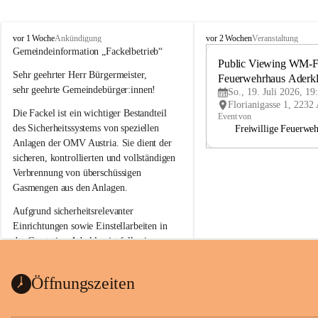
A
A
vor 1 Woche
vor 2 Wochen
Ankündigung
Veranstaltung
d
d
Gemeindeinformation „Fackelbetrieb“
e
e
Public Viewing WM-Fi
Sehr geehrter Herr Bürgermeister,
r
r
Feuerwehrhaus Aderk
k
k
sehr geehrte Gemeindebürger:innen!
So., 19. Juli 2026, 19
l
l
Die Fackel ist ein wichtiger Bestandteil 
a
a
Event von
a
a
des Sicherheitssystems von speziellen 
Freiwillige Feuerwe
Anlagen der OMV Austria. Sie dient der 
sicheren, kontrollierten und vollständigen 
Verbrennung von überschüssigen 
Gasmengen aus den Anlagen.
Aufgrund sicherheitsrelevanter 
Einrichtungen sowie Einstellarbeiten in 
der Gasstation Aderklaa ist fallweise 
sichtbarerer Flammenschein an der 
Fackelanlage zu beobachten. In den 
Öffnungszeiten
kommenden Tagen und Wochen wird 
diese gut kontrollierte Flamme sichtbar 
sein.