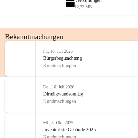
Verordnungen
OMV AustriaExploration & Production 
12,32 MB
GmbH
Protteser Straße 40
2230 Gänserndorf 
Austria
Tel. +43 1 404 40 - 327 15
Bekanntmachungen
Fax +43 1 404 40 - 390 27 
Mailto: 
omv.alarmdienst@kontraktor.at
Fr., 10. Juli 2026
http://www.omv.com
Bürgerbegutachtung
Kundmachungen
Do., 16. Juli 2026
Dirndlgwandsonntag
Kundmachungen
Mi., 8. Okt. 2025
Inventurliste Gebäude 2025
Kundmachungen