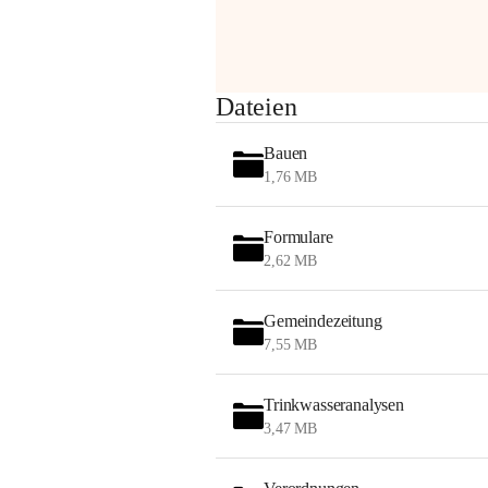
Sehr geehrte Damen und Herren!
Dateien
Die OMV wird im Zuge von 
Bauen
Wartungsarbeiten
1,76 MB
am Montag, 10. August 2026 auf der 
Formulare
Station ADERKLAA Gas abfackeln.
2,62 MB
Es kann zu Geräuschbildung und 
Flammenerscheinungen kommen.
Gemeindezeitung
Mitarbeiter der OMV sind vor Ort und 
7,55 MB
haben alle Sicherheitsvorkehrungen 
getroffen.
Trinkwasseranalysen
Danke für Ihr Verständnis.
3,47 MB
Alarmdienst