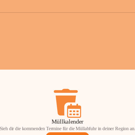
der Gemei
Sollten Sie
erhalten od
Mail tatsä
stammt, kon
Gemeindeam
für Sie.
Vielen Dan
Ihre Mithil
Bernhard 
Bürgermeis
Müllkalender
Sieh dir die kommenden Termine für die Müllabfuhr in deiner Region an