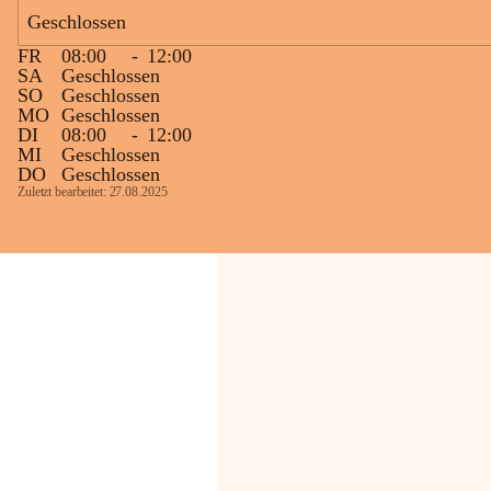
Geschlossen
Die OMV Austria ist bemüht, für die 
FR
08:00
-
12:00
Bevölkerung ungewohnte, jedoch 
SA
Geschlossen
technisch notwendige Betriebszustände so 
SO
Geschlossen
kurz wie möglich zu halten.
MO
Geschlossen
DI
08:00
-
12:00
Wir bitten daher die umliegende 
MI
Geschlossen
Bevölkerung um Verständnis.
DO
Geschlossen
Zuletzt bearbeitet: 27.08.2025
Glück Auf!
OMV Austria Exploration & Production 
GmbH
Anrainerservice
0800 240140
E-Mail: 
anrainer-service@omv.com
Bei Fragen, Anliegen oder Beschwerden.