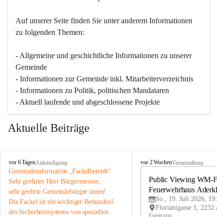
Auf unserer Seite finden Sie un­ter an­de­rem Informationen 
zu folgenden Themen:
- Allgemeine und geschichtliche Informationen zu unserer 
Gemeinde
- Informationen zur Gemeinde inkl. Mitarbeiterverzeichnis
- Informationen zu Politik, politischen Mandataren
- Aktuell laufende und abgeschlossene Projekte
Aktuelle Beiträge
A
A
vor 6 Tagen
vor 2 Wochen
Ankündigung
Veranstaltung
d
d
Gemeindeinformation „Fackelbetrieb“
e
e
Public Viewing WM-Fi
Sehr geehrter Herr Bürgermeister,
r
r
Feuerwehrhaus Aderk
sehr geehrte Gemeindebürger:innen!
k
k
So., 19. Juli 2026, 19
Die Fackel ist ein wichtiger Bestandteil 
l
l
des Sicherheitssystems von speziellen 
a
a
Event von