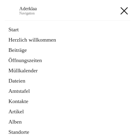
Aderklaa
Navigation
Aderklaa
Start
Herzlich willkommen
Bürgerservice
Beiträge
6 Schnellzugriffe
Öffnungszeiten
Gemeinde
3 Schnellzugriffe
Müllkalender
Dateien
+4
Amtstafel
Kontakte
Artikel
Alben
Hauptadresse
Standorte