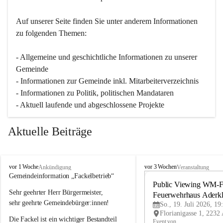
Auf unserer Seite finden Sie un­ter an­de­rem Informationen 
zu folgenden Themen:
- Allgemeine und geschichtliche Informationen zu unserer 
Gemeinde
- Informationen zur Gemeinde inkl. Mitarbeiterverzeichnis
- Informationen zu Politik, politischen Mandataren
- Aktuell laufende und abgeschlossene Projekte
Aktuelle Beiträge
A
A
vor 1 Woche
vor 3 Wochen
Ankündigung
Veranstaltung
d
d
Gemeindeinformation „Fackelbetrieb“
e
e
Public Viewing WM-Fi
Sehr geehrter Herr Bürgermeister,
r
r
Feuerwehrhaus Aderk
k
k
sehr geehrte Gemeindebürger:innen!
So., 19. Juli 2026, 19
l
l
Die Fackel ist ein wichtiger Bestandteil 
a
a
Event von