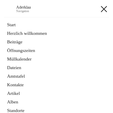
Aderklaa
Navigation
Aderklaa
Start
Herzlich willkommen
Bürgerservice
Beiträge
6 Schnellzugriffe
Öffnungszeiten
Gemeinde
3 Schnellzugriffe
Müllkalender
Dateien
+4
Amtstafel
Kontakte
Artikel
Alben
Hauptadresse
Standorte