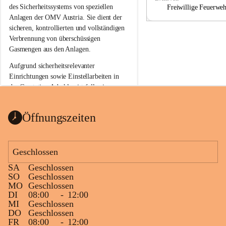
a
a
des Sicherheitssystems von speziellen 
Freiwillige Feuerwe
Anlagen der OMV Austria. Sie dient der 
sicheren, kontrollierten und vollständigen 
Verbrennung von überschüssigen 
Gasmengen aus den Anlagen.
Aufgrund sicherheitsrelevanter 
Einrichtungen sowie Einstellarbeiten in 
der Gasstation Aderklaa ist fallweise 
sichtbarerer Flammenschein an der 
Fackelanlage zu beobachten. In den 
Öffnungszeiten
kommenden Tagen und Wochen wird 
diese gut kontrollierte Flamme sichtbar 
sein.
Geschlossen
Die OMV Austria ist bemüht, für die 
SA
Geschlossen
Bevölkerung ungewohnte, jedoch 
SO
Geschlossen
technisch notwendige Betriebszustände so 
MO
Geschlossen
kurz wie möglich zu halten.
DI
08:00
-
12:00
MI
Geschlossen
Wir bitten daher die umliegende 
DO
Geschlossen
Bevölkerung um Verständnis.
FR
08:00
-
12:00