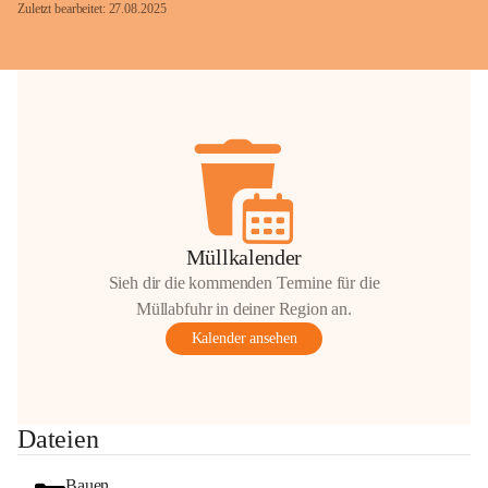
Zuletzt bearbeitet: 27.08.2025
Glück Auf!
OMV Austria Exploration & Production 
GmbH
Anrainerservice
0800 240140
E-Mail: 
anrainer-service@omv.com
Müllkalender
Bei Fragen, Anliegen oder Beschwerden.
Sieh dir die kommenden Termine für die
Müllabfuhr in deiner Region an.
Kalender ansehen
Sehr geehrte Damen und Herren!
Dateien
Die OMV wird im Zuge von 
Wartungsarbeiten
Bauen