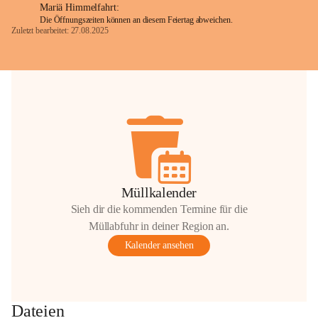
Mariä Himmelfahrt:
Die Öffnungszeiten können an diesem Feiertag abweichen.
Zuletzt bearbeitet: 27.08.2025
Glück Auf!
OMV Austria Exploration & Production 
GmbH
Anrainerservice
0800 240140
E-Mail: 
anrainer-service@omv.com
Bei Fragen, Anliegen oder Beschwerden.
Müllkalender
Sieh dir die kommenden Termine für die
Müllabfuhr in deiner Region an.
Kalender ansehen
Sehr geehrte Damen und Herren!
Die OMV wird im Zuge von 
Dateien
Wartungsarbeiten