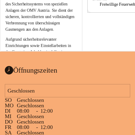
a
a
des Sicherheitssystems von speziellen 
Freiwillige Feuerwe
Anlagen der OMV Austria. Sie dient der 
sicheren, kontrollierten und vollständigen 
Verbrennung von überschüssigen 
Gasmengen aus den Anlagen.
Aufgrund sicherheitsrelevanter 
Einrichtungen sowie Einstellarbeiten in 
der Gasstation Aderklaa ist fallweise 
sichtbarerer Flammenschein an der 
Fackelanlage zu beobachten. In den 
Öffnungszeiten
kommenden Tagen und Wochen wird 
diese gut kontrollierte Flamme sichtbar 
sein.
Geschlossen
Die OMV Austria ist bemüht, für die 
SO
Geschlossen
Bevölkerung ungewohnte, jedoch 
MO
Geschlossen
technisch notwendige Betriebszustände so 
DI
08:00
-
12:00
kurz wie möglich zu halten.
MI
Geschlossen
DO
Geschlossen
Wir bitten daher die umliegende 
FR
08:00
-
12:00
Bevölkerung um Verständnis.
SA
Geschlossen