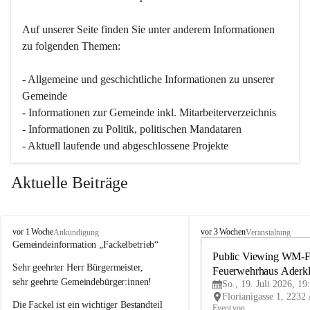
Auf unserer Seite finden Sie un­ter an­de­rem Informationen 
zu folgenden Themen:
- Allgemeine und geschichtliche Informationen zu unserer 
Gemeinde
- Informationen zur Gemeinde inkl. Mitarbeiterverzeichnis
- Informationen zu Politik, politischen Mandataren
- Aktuell laufende und abgeschlossene Projekte
Aktuelle Beiträge
A
A
vor 1 Woche
vor 3 Wochen
Ankündigung
Veranstaltung
d
d
Gemeindeinformation „Fackelbetrieb“
e
e
Public Viewing WM-Fi
Sehr geehrter Herr Bürgermeister,
r
r
Feuerwehrhaus Aderk
k
k
sehr geehrte Gemeindebürger:innen!
So., 19. Juli 2026, 19
l
l
Die Fackel ist ein wichtiger Bestandteil 
a
a
Event von