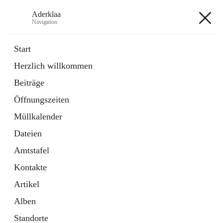
Aderklaa
Navigation
Aderklaa
Start
Herzlich willkommen
Bürgerservice
Beiträge
6 Schnellzugriffe
Öffnungszeiten
Gemeinde
3 Schnellzugriffe
Müllkalender
Dateien
+4
Amtstafel
Kontakte
Artikel
Alben
Hauptadresse
Standorte