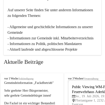
Auf unserer Seite finden Sie un­ter an­de­rem Informationen 
zu folgenden Themen:
- Allgemeine und geschichtliche Informationen zu unserer 
Gemeinde
- Informationen zur Gemeinde inkl. Mitarbeiterverzeichnis
- Informationen zu Politik, politischen Mandataren
- Aktuell laufende und abgeschlossene Projekte
Aktuelle Beiträge
A
A
vor 1 Woche
vor 3 Wochen
Ankündigung
Veranstaltung
d
d
Gemeindeinformation „Fackelbetrieb“
e
e
Public Viewing WM-Fi
Sehr geehrter Herr Bürgermeister,
r
r
Feuerwehrhaus Aderk
k
k
sehr geehrte Gemeindebürger:innen!
So., 19. Juli 2026, 19
l
l
Die Fackel ist ein wichtiger Bestandteil 
a
a
Event von