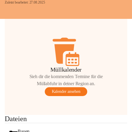
Zuletzt bearbeitet: 27.08.2025
Glück Auf!
OMV Austria Exploration & Production 
GmbH
Anrainerservice
0800 240140
E-Mail: 
anrainer-service@omv.com
Müllkalender
Bei Fragen, Anliegen oder Beschwerden.
Sieh dir die kommenden Termine für die
Müllabfuhr in deiner Region an.
Kalender ansehen
Sehr geehrte Damen und Herren!
Dateien
Die OMV wird im Zuge von 
Wartungsarbeiten
Bauen