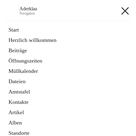
Aderklaa
Navigation
Aderklaa
Start
Herzlich willkommen
Bürgerservice
Beiträge
6 Schnellzugriffe
Öffnungszeiten
Gemeinde
3 Schnellzugriffe
Müllkalender
Dateien
+4
Amtstafel
Kontakte
Artikel
Alben
Hauptadresse
Standorte