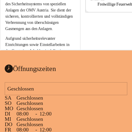
a
a
des Sicherheitssystems von speziellen 
Freiwillige Feuerwe
Anlagen der OMV Austria. Sie dient der 
sicheren, kontrollierten und vollständigen 
Verbrennung von überschüssigen 
Gasmengen aus den Anlagen.
Aufgrund sicherheitsrelevanter 
Einrichtungen sowie Einstellarbeiten in 
der Gasstation Aderklaa ist fallweise 
sichtbarerer Flammenschein an der 
Fackelanlage zu beobachten. In den 
Öffnungszeiten
kommenden Tagen und Wochen wird 
diese gut kontrollierte Flamme sichtbar 
sein.
Geschlossen
Die OMV Austria ist bemüht, für die 
SA
Geschlossen
Bevölkerung ungewohnte, jedoch 
SO
Geschlossen
technisch notwendige Betriebszustände so 
MO
Geschlossen
kurz wie möglich zu halten.
DI
08:00
-
12:00
MI
Geschlossen
Wir bitten daher die umliegende 
DO
Geschlossen
Bevölkerung um Verständnis.
FR
08:00
-
12:00