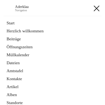
Aderklaa
Navigation
Aderklaa
Start
Herzlich willkommen
Bürgerservice
Beiträge
6 Schnellzugriffe
Öffnungszeiten
Gemeinde
3 Schnellzugriffe
Müllkalender
Dateien
+4
Amtstafel
Kontakte
Artikel
Alben
Hauptadresse
Standorte