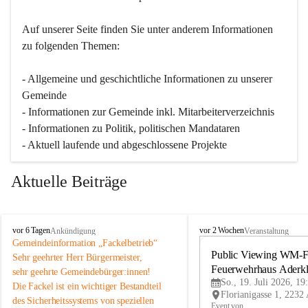
Auf unserer Seite finden Sie un­ter an­de­rem Informationen 
zu folgenden Themen:
- Allgemeine und geschichtliche Informationen zu unserer 
Gemeinde
- Informationen zur Gemeinde inkl. Mitarbeiterverzeichnis
- Informationen zu Politik, politischen Mandataren
- Aktuell laufende und abgeschlossene Projekte
Aktuelle Beiträge
A
A
vor 6 Tagen
vor 2 Wochen
Ankündigung
Veranstaltung
d
d
Gemeindeinformation „Fackelbetrieb“
e
e
Public Viewing WM-Fi
Sehr geehrter Herr Bürgermeister,
r
r
Feuerwehrhaus Aderk
sehr geehrte Gemeindebürger:innen!
k
k
So., 19. Juli 2026, 19
Die Fackel ist ein wichtiger Bestandteil 
l
l
des Sicherheitssystems von speziellen 
a
a
Event von