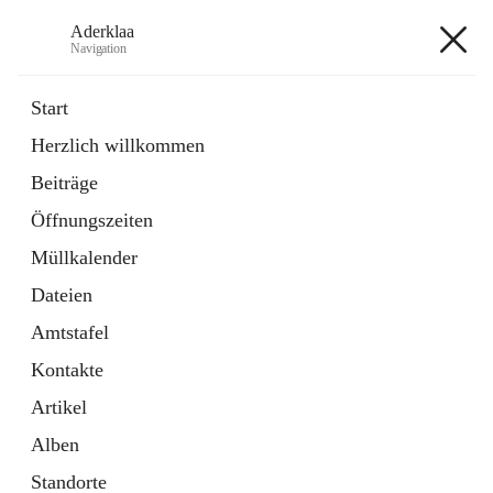
Aderklaa
Navigation
Aderklaa
Start
Herzlich willkommen
Bürgerservice
Beiträge
6 Schnellzugriffe
Öffnungszeiten
Gemeinde
3 Schnellzugriffe
Müllkalender
Dateien
+4
Amtstafel
Kontakte
Artikel
Alben
Hauptadresse
Standorte