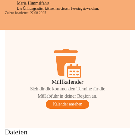
Mariä Himmelfahrt:
Die Öffnungszeiten können an diesem Feiertag abweichen.
Zuletzt bearbeitet: 27.08.2025
Glück Auf!
OMV Austria Exploration & Production 
GmbH
Anrainerservice
0800 240140
E-Mail: 
anrainer-service@omv.com
Bei Fragen, Anliegen oder Beschwerden.
Müllkalender
Sieh dir die kommenden Termine für die
Müllabfuhr in deiner Region an.
Kalender ansehen
Sehr geehrte Damen und Herren!
Die OMV wird im Zuge von 
Dateien
Wartungsarbeiten