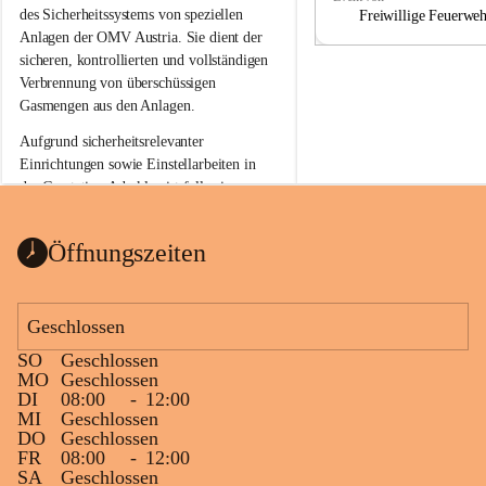
a
a
des Sicherheitssystems von speziellen 
Freiwillige Feuerwe
Anlagen der OMV Austria. Sie dient der 
sicheren, kontrollierten und vollständigen 
Verbrennung von überschüssigen 
Gasmengen aus den Anlagen.
Aufgrund sicherheitsrelevanter 
Einrichtungen sowie Einstellarbeiten in 
der Gasstation Aderklaa ist fallweise 
sichtbarerer Flammenschein an der 
Fackelanlage zu beobachten. In den 
Öffnungszeiten
kommenden Tagen und Wochen wird 
diese gut kontrollierte Flamme sichtbar 
sein.
Geschlossen
Die OMV Austria ist bemüht, für die 
SO
Geschlossen
Bevölkerung ungewohnte, jedoch 
MO
Geschlossen
technisch notwendige Betriebszustände so 
DI
08:00
-
12:00
kurz wie möglich zu halten.
MI
Geschlossen
DO
Geschlossen
Wir bitten daher die umliegende 
FR
08:00
-
12:00
Bevölkerung um Verständnis.
SA
Geschlossen