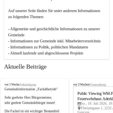
Auf unserer Seite finden Sie un­ter an­de­rem Informationen 
zu folgenden Themen:
- Allgemeine und geschichtliche Informationen zu unserer 
Gemeinde
- Informationen zur Gemeinde inkl. Mitarbeiterverzeichnis
- Informationen zu Politik, politischen Mandataren
- Aktuell laufende und abgeschlossene Projekte
Aktuelle Beiträge
A
A
vor 1 Woche
vor 3 Wochen
Ankündigung
Veranstaltung
d
d
Gemeindeinformation „Fackelbetrieb“
e
e
Public Viewing WM-Fi
Sehr geehrter Herr Bürgermeister,
r
r
Feuerwehrhaus Aderk
k
k
sehr geehrte Gemeindebürger:innen!
So., 19. Juli 2026, 19
l
l
Die Fackel ist ein wichtiger Bestandteil 
a
a
Event von