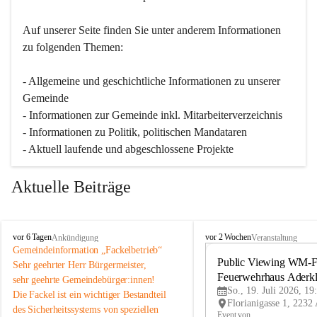
Auf unserer Seite finden Sie un­ter an­de­rem Informationen 
zu folgenden Themen:
- Allgemeine und geschichtliche Informationen zu unserer 
Gemeinde
- Informationen zur Gemeinde inkl. Mitarbeiterverzeichnis
- Informationen zu Politik, politischen Mandataren
- Aktuell laufende und abgeschlossene Projekte
Aktuelle Beiträge
A
A
vor 6 Tagen
vor 2 Wochen
Ankündigung
Veranstaltung
d
d
Gemeindeinformation „Fackelbetrieb“
e
e
Public Viewing WM-Fi
Sehr geehrter Herr Bürgermeister,
r
r
Feuerwehrhaus Aderk
sehr geehrte Gemeindebürger:innen!
k
k
So., 19. Juli 2026, 19
Die Fackel ist ein wichtiger Bestandteil 
l
l
des Sicherheitssystems von speziellen 
a
a
Event von