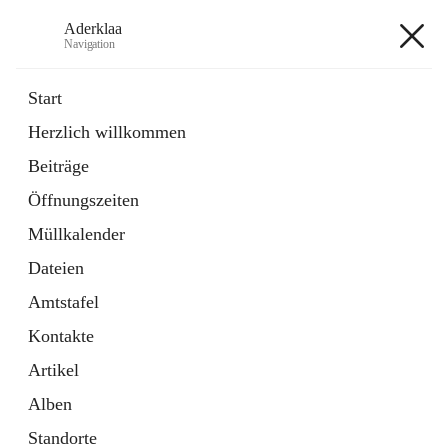
Aderklaa
Navigation
Aderklaa
Start
Herzlich willkommen
Bürgerservice
Beiträge
6 Schnellzugriffe
Öffnungszeiten
Gemeinde
3 Schnellzugriffe
Müllkalender
Dateien
+4
Amtstafel
Kontakte
Artikel
Alben
Hauptadresse
Standorte