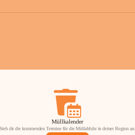
der Gemei
Sollten Sie
erhalten od
Mail tatsä
stammt, kon
Gemeindeam
für Sie.
Vielen Dan
Ihre Mithil
Bernhard 
Bürgermeis
Müllkalender
Sieh dir die kommenden Termine für die Müllabfuhr in deiner Region an