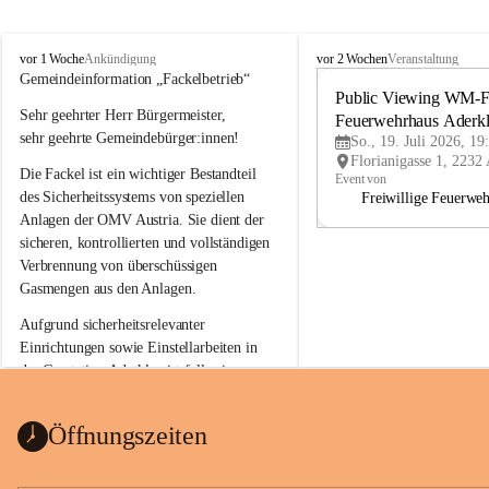
A
A
vor 1 Woche
vor 2 Wochen
Ankündigung
Veranstaltung
d
d
Gemeindeinformation „Fackelbetrieb“
e
e
Public Viewing WM-Fi
Sehr geehrter Herr Bürgermeister,
r
r
Feuerwehrhaus Aderk
k
k
sehr geehrte Gemeindebürger:innen!
So., 19. Juli 2026, 19
l
l
Die Fackel ist ein wichtiger Bestandteil 
a
a
Event von
a
a
des Sicherheitssystems von speziellen 
Freiwillige Feuerwe
Anlagen der OMV Austria. Sie dient der 
sicheren, kontrollierten und vollständigen 
Verbrennung von überschüssigen 
Gasmengen aus den Anlagen.
Aufgrund sicherheitsrelevanter 
Einrichtungen sowie Einstellarbeiten in 
der Gasstation Aderklaa ist fallweise 
sichtbarerer Flammenschein an der 
Fackelanlage zu beobachten. In den 
Öffnungszeiten
kommenden Tagen und Wochen wird 
diese gut kontrollierte Flamme sichtbar 
sein.