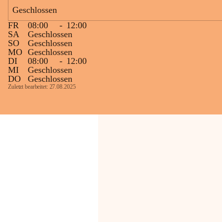
Geschlossen
Die OMV Austria ist bemüht, für die 
FR
08:00
-
12:00
Bevölkerung ungewohnte, jedoch 
SA
Geschlossen
technisch notwendige Betriebszustände so 
SO
Geschlossen
kurz wie möglich zu halten.
MO
Geschlossen
DI
08:00
-
12:00
Wir bitten daher die umliegende 
MI
Geschlossen
Bevölkerung um Verständnis.
DO
Geschlossen
Zuletzt bearbeitet: 27.08.2025
Glück Auf!
OMV Austria Exploration & Production 
GmbH
Anrainerservice
0800 240140
E-Mail: 
anrainer-service@omv.com
Bei Fragen, Anliegen oder Beschwerden.