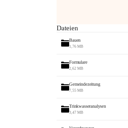
Sehr geehrte Damen und Herren!
Dateien
Die OMV wird im Zuge von 
Bauen
Wartungsarbeiten
1,76 MB
am Montag, 10. August 2026 auf der 
Formulare
Station ADERKLAA Gas abfackeln.
2,62 MB
Es kann zu Geräuschbildung und 
Flammenerscheinungen kommen.
Gemeindezeitung
Mitarbeiter der OMV sind vor Ort und 
7,55 MB
haben alle Sicherheitsvorkehrungen 
getroffen.
Trinkwasseranalysen
Danke für Ihr Verständnis.
3,47 MB
Alarmdienst