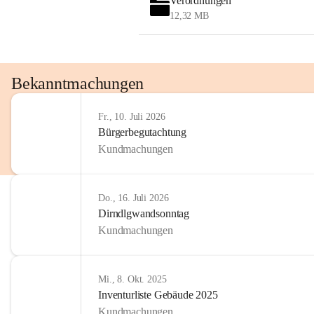
Verordnungen
OMV AustriaExploration & Production 
12,32 MB
GmbH
Protteser Straße 40
2230 Gänserndorf 
Austria
Tel. +43 1 404 40 - 327 15
Bekanntmachungen
Fax +43 1 404 40 - 390 27 
Mailto: 
omv.alarmdienst@kontraktor.at
Fr., 10. Juli 2026
http://www.omv.com
Bürgerbegutachtung
Kundmachungen
Do., 16. Juli 2026
Dirndlgwandsonntag
Kundmachungen
Mi., 8. Okt. 2025
Inventurliste Gebäude 2025
Kundmachungen