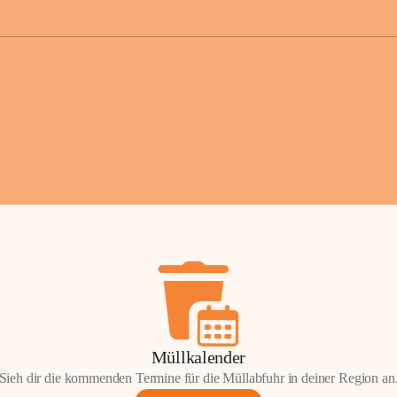
der Gemei
Sollten Sie
erhalten od
Mail tatsä
stammt, kon
Gemeindeam
für Sie.
Vielen Dan
Ihre Mithil
Bernhard 
Bürgermeis
Müllkalender
Sieh dir die kommenden Termine für die Müllabfuhr in deiner Region an