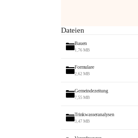
am Montag, 10. August 2026 auf der 
Station ADERKLAA Gas abfackeln.
Es kann zu Geräuschbildung und 
Dateien
Flammenerscheinungen kommen.
Mitarbeiter der OMV sind vor Ort und 
Bauen
haben alle Sicherheitsvorkehrungen 
1,76 MB
getroffen.
Danke für Ihr Verständnis.
Formulare
Alarmdienst
2,62 MB
OMV AustriaExploration & Production 
GmbH
Gemeindezeitung
Protteser Straße 40
7,55 MB
2230 Gänserndorf 
Austria
Tel. +43 1 404 40 - 327 15
Trinkwasseranalysen
Fax +43 1 404 40 - 390 27 
3,47 MB
Mailto: 
omv.alarmdienst@kontraktor.at
http://www.omv.com