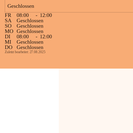
Bevölkerung ungewohnte, jedoch 
Geschlossen
technisch notwendige Betriebszustände so 
kurz wie möglich zu halten.
FR
08:00
-
12:00
Wir bitten daher die umliegende 
SA
Geschlossen
SO
Geschlossen
Bevölkerung um Verständnis.
MO
Geschlossen
DI
08:00
-
12:00
Glück Auf!
MI
Geschlossen
OMV Austria Exploration & Production 
DO
Geschlossen
GmbH
Zuletzt bearbeitet: 27.08.2025
Anrainerservice
0800 240140
E-Mail: 
anrainer-service@omv.com
Bei Fragen, Anliegen oder Beschwerden.
Sehr geehrte Damen und Herren!
Die OMV wird im Zuge von 
Wartungsarbeiten