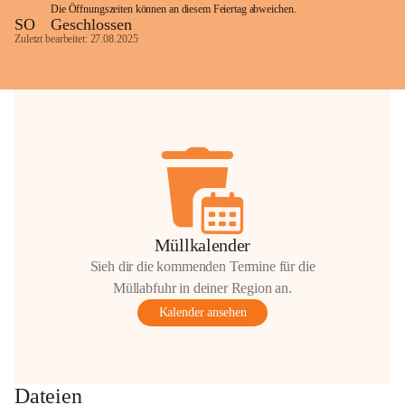
Die Öffnungszeiten können an diesem Feiertag abweichen.
SO
Geschlossen
Zuletzt bearbeitet: 27.08.2025
Glück Auf!
OMV Austria Exploration & Production 
GmbH
Anrainerservice
0800 240140
E-Mail: 
anrainer-service@omv.com
Bei Fragen, Anliegen oder Beschwerden.
Müllkalender
Sieh dir die kommenden Termine für die
Müllabfuhr in deiner Region an.
Kalender ansehen
Sehr geehrte Damen und Herren!
Die OMV wird im Zuge von 
Dateien
Wartungsarbeiten