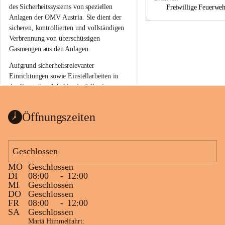
a
a
des Sicherheitssystems von speziellen 
Freiwillige Feuerwe
Anlagen der OMV Austria. Sie dient der 
sicheren, kontrollierten und vollständigen 
Verbrennung von überschüssigen 
Gasmengen aus den Anlagen.
Aufgrund sicherheitsrelevanter 
Einrichtungen sowie Einstellarbeiten in 
der Gasstation Aderklaa ist fallweise 
sichtbarerer Flammenschein an der 
Fackelanlage zu beobachten. In den 
Öffnungszeiten
kommenden Tagen und Wochen wird 
diese gut kontrollierte Flamme sichtbar 
sein.
Geschlossen
Die OMV Austria ist bemüht, für die 
MO
Geschlossen
Bevölkerung ungewohnte, jedoch 
DI
08:00
-
12:00
technisch notwendige Betriebszustände so 
MI
Geschlossen
kurz wie möglich zu halten.
DO
Geschlossen
FR
08:00
-
12:00
Wir bitten daher die umliegende 
SA
Geschlossen
Bevölkerung um Verständnis.
Mariä Himmelfahrt: