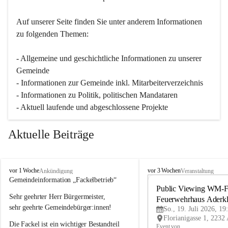
Auf unserer Seite finden Sie un­ter an­de­rem Informationen 
zu folgenden Themen:
- Allgemeine und geschichtliche Informationen zu unserer 
Gemeinde
- Informationen zur Gemeinde inkl. Mitarbeiterverzeichnis
- Informationen zu Politik, politischen Mandataren
- Aktuell laufende und abgeschlossene Projekte
Aktuelle Beiträge
A
A
vor 1 Woche
vor 3 Wochen
Ankündigung
Veranstaltung
d
d
Gemeindeinformation „Fackelbetrieb“
e
e
Public Viewing WM-Fi
Sehr geehrter Herr Bürgermeister,
r
r
Feuerwehrhaus Aderk
k
k
sehr geehrte Gemeindebürger:innen!
So., 19. Juli 2026, 19
l
l
Die Fackel ist ein wichtiger Bestandteil 
a
a
Event von