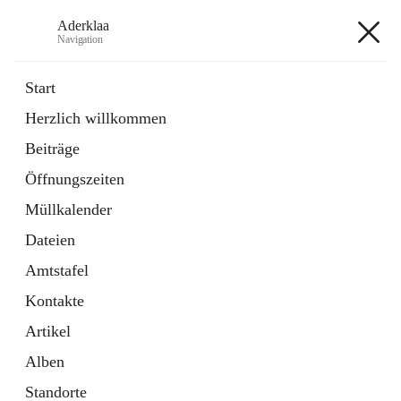
Aderklaa
Navigation
Aderklaa
Start
Herzlich willkommen
Bürgerservice
Beiträge
6 Schnellzugriffe
Öffnungszeiten
Gemeinde
3 Schnellzugriffe
Müllkalender
Dateien
+4
Amtstafel
Kontakte
Artikel
Alben
Hauptadresse
Standorte