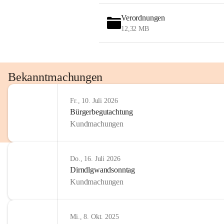
OMV AustriaExploration & Production 
GmbH
Verordnungen
Protteser Straße 40
12,32 MB
2230 Gänserndorf 
Austria
Tel. +43 1 404 40 - 327 15
Fax +43 1 404 40 - 390 27 
Bekanntmachungen
Mailto: 
omv.alarmdienst@kontraktor.at
http://www.omv.com
Fr., 10. Juli 2026
Bürgerbegutachtung
Kundmachungen
Do., 16. Juli 2026
Dirndlgwandsonntag
Kundmachungen
Mi., 8. Okt. 2025