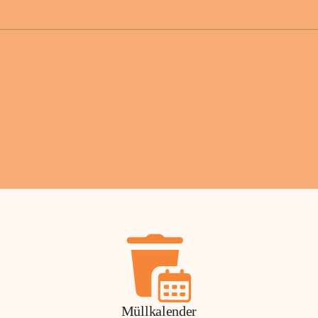
der Gemei
Sollten Sie
erhalten od
Mail tatsä
stammt, kon
Gemeindeam
für Sie.
Vielen Dan
Ihre Mithil
Bernhard 
Bürgermeis
Müllkalender