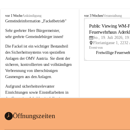
A
A
vor 1 Woche
vor 3 Wochen
Ankündigung
Veranstaltung
d
d
Gemeindeinformation „Fackelbetrieb“
e
e
Public Viewing WM-Fi
Sehr geehrter Herr Bürgermeister,
r
r
Feuerwehrhaus Aderk
k
k
sehr geehrte Gemeindebürger:innen!
So., 19. Juli 2026, 19
l
l
Die Fackel ist ein wichtiger Bestandteil 
a
a
Event von
a
a
des Sicherheitssystems von speziellen 
Freiwillige Feuerwe
Anlagen der OMV Austria. Sie dient der 
sicheren, kontrollierten und vollständigen 
Verbrennung von überschüssigen 
Gasmengen aus den Anlagen.
Aufgrund sicherheitsrelevanter 
Einrichtungen sowie Einstellarbeiten in 
der Gasstation Aderklaa ist fallweise 
sichtbarerer Flammenschein an der 
Fackelanlage zu beobachten. In den 
Öffnungszeiten
kommenden Tagen und Wochen wird 
diese gut kontrollierte Flamme sichtbar 
sein.