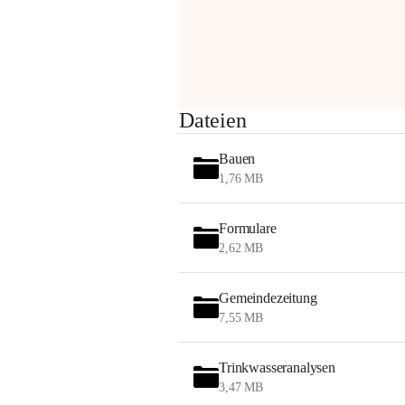
Sehr geehrte Damen und Herren!
Dateien
Die OMV wird im Zuge von 
Wartungsarbeiten
Bauen
am Montag, 10. August 2026 auf der 
1,76 MB
Station ADERKLAA Gas abfackeln.
Formulare
Es kann zu Geräuschbildung und 
2,62 MB
Flammenerscheinungen kommen.
Mitarbeiter der OMV sind vor Ort und 
haben alle Sicherheitsvorkehrungen 
Gemeindezeitung
getroffen.
7,55 MB
Danke für Ihr Verständnis.
Trinkwasseranalysen
Alarmdienst
3,47 MB