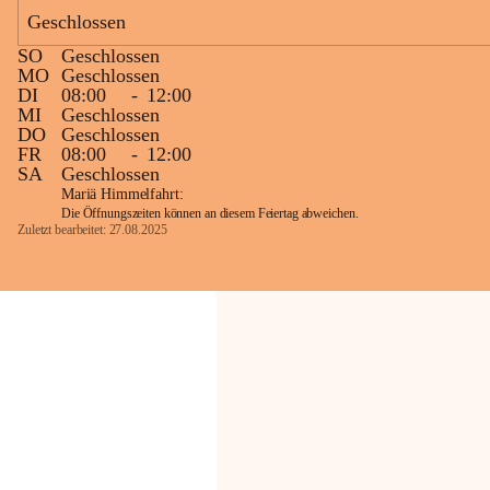
Geschlossen
Die OMV Austria ist bemüht, für die 
SO
Geschlossen
Bevölkerung ungewohnte, jedoch 
MO
Geschlossen
technisch notwendige Betriebszustände so 
DI
08:00
-
12:00
kurz wie möglich zu halten.
MI
Geschlossen
DO
Geschlossen
Wir bitten daher die umliegende 
FR
08:00
-
12:00
Bevölkerung um Verständnis.
SA
Geschlossen
Mariä Himmelfahrt:
Die Öffnungszeiten können an diesem Feiertag abweichen.
Zuletzt bearbeitet: 27.08.2025
Glück Auf!
OMV Austria Exploration & Production 
GmbH
Anrainerservice
0800 240140
E-Mail: 
anrainer-service@omv.com
Bei Fragen, Anliegen oder Beschwerden.