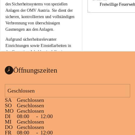
a
a
des Sicherheitssystems von speziellen 
Freiwillige Feuerwe
Anlagen der OMV Austria. Sie dient der 
sicheren, kontrollierten und vollständigen 
Verbrennung von überschüssigen 
Gasmengen aus den Anlagen.
Aufgrund sicherheitsrelevanter 
Einrichtungen sowie Einstellarbeiten in 
der Gasstation Aderklaa ist fallweise 
sichtbarerer Flammenschein an der 
Fackelanlage zu beobachten. In den 
Öffnungszeiten
kommenden Tagen und Wochen wird 
diese gut kontrollierte Flamme sichtbar 
sein.
Geschlossen
Die OMV Austria ist bemüht, für die 
SA
Geschlossen
Bevölkerung ungewohnte, jedoch 
SO
Geschlossen
technisch notwendige Betriebszustände so 
MO
Geschlossen
kurz wie möglich zu halten.
DI
08:00
-
12:00
MI
Geschlossen
Wir bitten daher die umliegende 
DO
Geschlossen
Bevölkerung um Verständnis.
FR
08:00
-
12:00