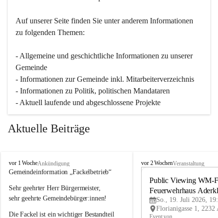
Auf unserer Seite finden Sie un­ter an­de­rem Informationen 
zu folgenden Themen:
- Allgemeine und geschichtliche Informationen zu unserer 
Gemeinde
- Informationen zur Gemeinde inkl. Mitarbeiterverzeichnis
- Informationen zu Politik, politischen Mandataren
- Aktuell laufende und abgeschlossene Projekte
Aktuelle Beiträge
A
A
vor 1 Woche
vor 2 Wochen
Ankündigung
Veranstaltung
d
d
Gemeindeinformation „Fackelbetrieb“
e
e
Public Viewing WM-Fi
Sehr geehrter Herr Bürgermeister,
r
r
Feuerwehrhaus Aderk
k
k
sehr geehrte Gemeindebürger:innen!
So., 19. Juli 2026, 19
l
l
Die Fackel ist ein wichtiger Bestandteil 
a
a
Event von