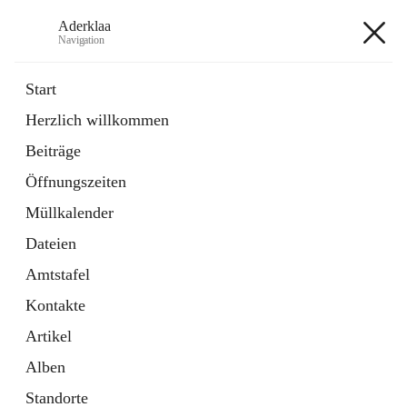
Aderklaa
Navigation
Aderklaa
Start
Herzlich willkommen
Bürgerservice
Beiträge
6 Schnellzugriffe
Öffnungszeiten
Gemeinde
3 Schnellzugriffe
Müllkalender
Dateien
+4
Amtstafel
Kontakte
Artikel
Alben
Hauptadresse
Standorte