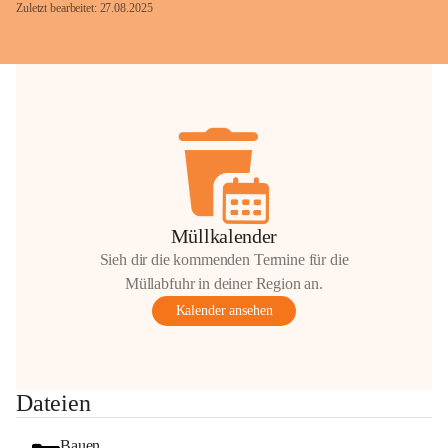
Zuletzt bearbeitet: 27.08.2025
Glück Auf!
OMV Austria Exploration & Production 
GmbH
Anrainerservice
0800 240140
E-Mail: 
anrainer-service@omv.com
Müllkalender
Bei Fragen, Anliegen oder Beschwerden.
Sieh dir die kommenden Termine für die
Müllabfuhr in deiner Region an.
Kalender ansehen
Sehr geehrte Damen und Herren!
Dateien
Die OMV wird im Zuge von 
Wartungsarbeiten
Bauen