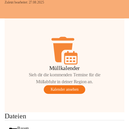
Zuletzt bearbeitet: 27.08.2025
Glück Auf!
OMV Austria Exploration & Production 
GmbH
Anrainerservice
0800 240140
E-Mail: 
anrainer-service@omv.com
Müllkalender
Bei Fragen, Anliegen oder Beschwerden.
Sieh dir die kommenden Termine für die
Müllabfuhr in deiner Region an.
Kalender ansehen
Sehr geehrte Damen und Herren!
Dateien
Die OMV wird im Zuge von 
Wartungsarbeiten
Bauen