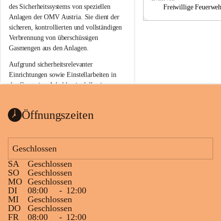
a
a
des Sicherheitssystems von speziellen 
Freiwillige Feuerwe
Anlagen der OMV Austria. Sie dient der 
sicheren, kontrollierten und vollständigen 
Verbrennung von überschüssigen 
Gasmengen aus den Anlagen.
Aufgrund sicherheitsrelevanter 
Einrichtungen sowie Einstellarbeiten in 
der Gasstation Aderklaa ist fallweise 
sichtbarerer Flammenschein an der 
Fackelanlage zu beobachten. In den 
Öffnungszeiten
kommenden Tagen und Wochen wird 
diese gut kontrollierte Flamme sichtbar 
sein.
Geschlossen
Die OMV Austria ist bemüht, für die 
SA
Geschlossen
Bevölkerung ungewohnte, jedoch 
SO
Geschlossen
technisch notwendige Betriebszustände so 
MO
Geschlossen
kurz wie möglich zu halten.
DI
08:00
-
12:00
MI
Geschlossen
Wir bitten daher die umliegende 
DO
Geschlossen
Bevölkerung um Verständnis.
FR
08:00
-
12:00