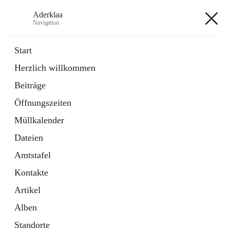
Aderklaa
Navigation
Aderklaa
Start
Herzlich willkommen
Bürgerservice
Beiträge
6 Schnellzugriffe
Öffnungszeiten
Gemeinde
3 Schnellzugriffe
Müllkalender
Dateien
+4
Amtstafel
Kontakte
Artikel
Alben
Hauptadresse
Standorte