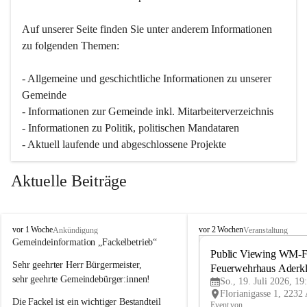
Auf unserer Seite finden Sie un­ter an­de­rem Informationen 
zu folgenden Themen:
- Allgemeine und geschichtliche Informationen zu unserer 
Gemeinde
- Informationen zur Gemeinde inkl. Mitarbeiterverzeichnis
- Informationen zu Politik, politischen Mandataren
- Aktuell laufende und abgeschlossene Projekte
Aktuelle Beiträge
A
A
vor 1 Woche
vor 2 Wochen
Ankündigung
Veranstaltung
d
d
Gemeindeinformation „Fackelbetrieb“
e
e
Public Viewing WM-Fi
Sehr geehrter Herr Bürgermeister,
r
r
Feuerwehrhaus Aderk
k
k
sehr geehrte Gemeindebürger:innen!
So., 19. Juli 2026, 19
l
l
Die Fackel ist ein wichtiger Bestandteil 
a
a
Event von