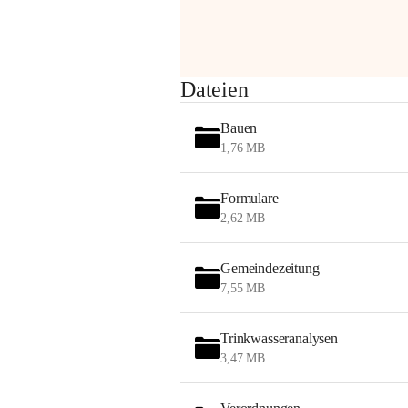
Sehr geehrte Damen und Herren!
Dateien
Die OMV wird im Zuge von 
Bauen
Wartungsarbeiten
1,76 MB
am Montag, 10. August 2026 auf der 
Formulare
Station ADERKLAA Gas abfackeln.
2,62 MB
Es kann zu Geräuschbildung und 
Flammenerscheinungen kommen.
Gemeindezeitung
Mitarbeiter der OMV sind vor Ort und 
7,55 MB
haben alle Sicherheitsvorkehrungen 
getroffen.
Trinkwasseranalysen
Danke für Ihr Verständnis.
3,47 MB
Alarmdienst