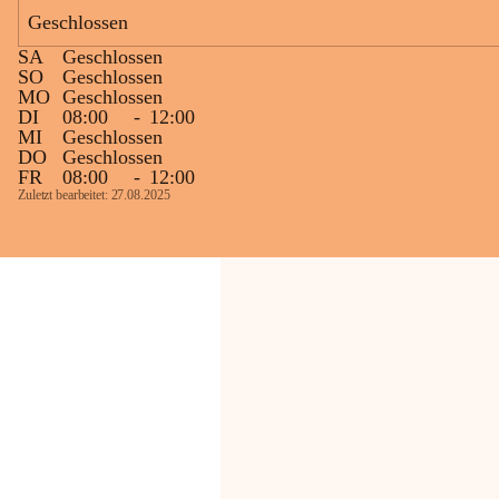
Geschlossen
Die OMV Austria ist bemüht, für die 
SA
Geschlossen
Bevölkerung ungewohnte, jedoch 
SO
Geschlossen
technisch notwendige Betriebszustände so 
MO
Geschlossen
kurz wie möglich zu halten.
DI
08:00
-
12:00
MI
Geschlossen
Wir bitten daher die umliegende 
DO
Geschlossen
Bevölkerung um Verständnis.
FR
08:00
-
12:00
Zuletzt bearbeitet: 27.08.2025
Glück Auf!
OMV Austria Exploration & Production 
GmbH
Anrainerservice
0800 240140
E-Mail: 
anrainer-service@omv.com
Bei Fragen, Anliegen oder Beschwerden.