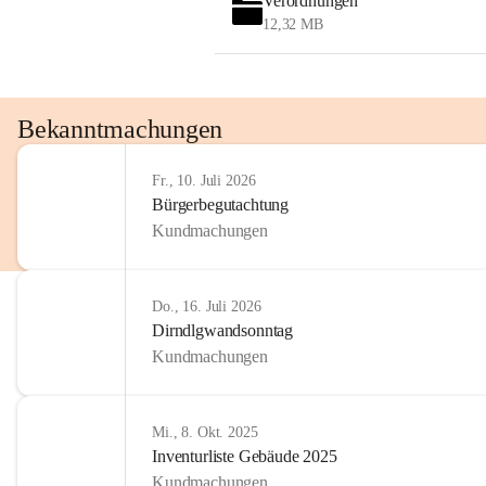
Verordnungen
OMV AustriaExploration & Production 
12,32 MB
GmbH
Protteser Straße 40
2230 Gänserndorf 
Austria
Tel. +43 1 404 40 - 327 15
Bekanntmachungen
Fax +43 1 404 40 - 390 27 
Mailto: 
omv.alarmdienst@kontraktor.at
Fr., 10. Juli 2026
http://www.omv.com
Bürgerbegutachtung
Kundmachungen
Do., 16. Juli 2026
Dirndlgwandsonntag
Kundmachungen
Mi., 8. Okt. 2025
Inventurliste Gebäude 2025
Kundmachungen