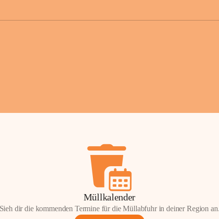
der Gemei
Sollten Sie
erhalten od
Mail tatsä
stammt, kon
Gemeindeam
für Sie.
Vielen Dan
Ihre Mithil
Bernhard 
Bürgermeis
Müllkalender
Sieh dir die kommenden Termine für die Müllabfuhr in deiner Region an