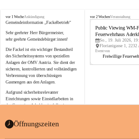
A
A
vor 1 Woche
vor 2 Wochen
Ankündigung
Veranstaltung
d
d
Gemeindeinformation „Fackelbetrieb“
e
e
Public Viewing WM-Fi
Sehr geehrter Herr Bürgermeister,
r
r
Feuerwehrhaus Aderk
k
k
sehr geehrte Gemeindebürger:innen!
So., 19. Juli 2026, 19
l
l
Die Fackel ist ein wichtiger Bestandteil 
a
a
Event von
a
a
des Sicherheitssystems von speziellen 
Freiwillige Feuerwe
Anlagen der OMV Austria. Sie dient der 
sicheren, kontrollierten und vollständigen 
Verbrennung von überschüssigen 
Gasmengen aus den Anlagen.
Aufgrund sicherheitsrelevanter 
Einrichtungen sowie Einstellarbeiten in 
der Gasstation Aderklaa ist fallweise 
sichtbarerer Flammenschein an der 
Fackelanlage zu beobachten. In den 
Öffnungszeiten
kommenden Tagen und Wochen wird 
diese gut kontrollierte Flamme sichtbar 
sein.