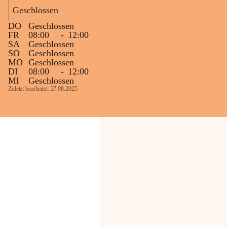
Bevölkerung ungewohnte, jedoch 
Geschlossen
technisch notwendige Betriebszustände so 
kurz wie möglich zu halten.
DO
Geschlossen
Wir bitten daher die umliegende 
FR
08:00
-
12:00
SA
Geschlossen
Bevölkerung um Verständnis.
SO
Geschlossen
MO
Geschlossen
Glück Auf!
DI
08:00
-
12:00
OMV Austria Exploration & Production 
MI
Geschlossen
GmbH
Zuletzt bearbeitet: 27.08.2025
Anrainerservice
0800 240140
E-Mail: 
anrainer-service@omv.com
Bei Fragen, Anliegen oder Beschwerden.
Sehr geehrte Damen und Herren!
Die OMV wird im Zuge von 
Wartungsarbeiten