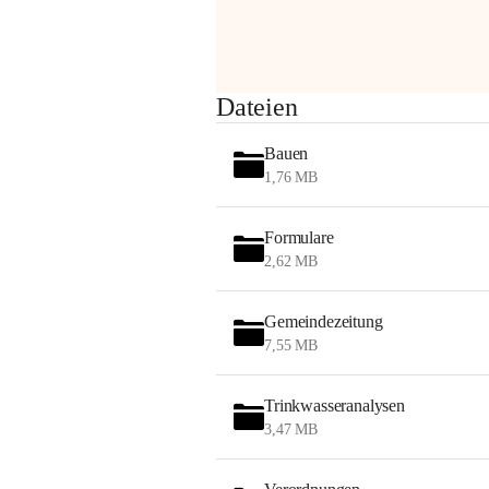
am Montag, 10. August 2026 auf der 
Station ADERKLAA Gas abfackeln.
Es kann zu Geräuschbildung und 
Dateien
Flammenerscheinungen kommen.
Mitarbeiter der OMV sind vor Ort und 
Bauen
haben alle Sicherheitsvorkehrungen 
1,76 MB
getroffen.
Danke für Ihr Verständnis.
Formulare
Alarmdienst
2,62 MB
OMV AustriaExploration & Production 
GmbH
Gemeindezeitung
Protteser Straße 40
7,55 MB
2230 Gänserndorf 
Austria
Tel. +43 1 404 40 - 327 15
Trinkwasseranalysen
Fax +43 1 404 40 - 390 27 
3,47 MB
Mailto: 
omv.alarmdienst@kontraktor.at
http://www.omv.com