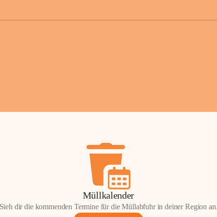
der Gemei
Sollten Sie
erhalten od
Mail tatsä
stammt, kon
Gemeindeam
für Sie.
Vielen Dan
Ihre Mithil
Bernhard 
Bürgermeis
Müllkalender
Sieh dir die kommenden Termine für die Müllabfuhr in deiner Region an