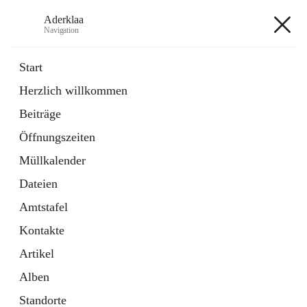
Aderklaa
Navigation
Aderklaa
Start
Herzlich willkommen
Bürgerservice
Beiträge
6 Schnellzugriffe
Öffnungszeiten
Gemeinde
3 Schnellzugriffe
Müllkalender
Dateien
+4
Amtstafel
Kontakte
Artikel
Alben
Hauptadresse
Standorte