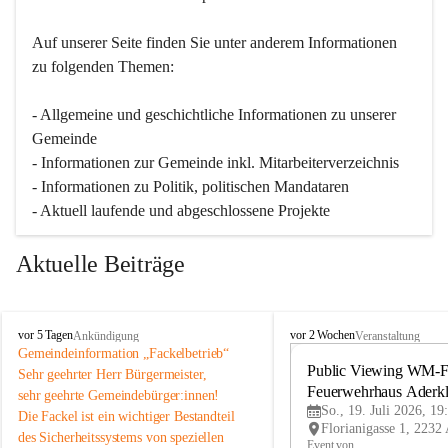
Auf unserer Seite finden Sie un­ter an­de­rem Informationen 
zu folgenden Themen:
- Allgemeine und geschichtliche Informationen zu unserer 
Gemeinde
- Informationen zur Gemeinde inkl. Mitarbeiterverzeichnis
- Informationen zu Politik, politischen Mandataren
- Aktuell laufende und abgeschlossene Projekte
Aktuelle Beiträge
A
A
vor 5 Tagen
vor 2 Wochen
Ankündigung
Veranstaltung
d
d
Gemeindeinformation „Fackelbetrieb“
e
e
Public Viewing WM-Fi
Sehr geehrter Herr Bürgermeister,
r
r
Feuerwehrhaus Aderk
sehr geehrte Gemeindebürger:innen!
k
k
So., 19. Juli 2026, 19
Die Fackel ist ein wichtiger Bestandteil 
l
l
des Sicherheitssystems von speziellen 
a
a
Event von