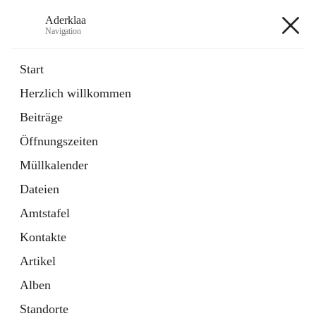
Aderklaa
Navigation
Aderklaa
Start
Herzlich willkommen
Bürgerservice
Beiträge
6 Schnellzugriffe
Öffnungszeiten
Gemeinde
3 Schnellzugriffe
Müllkalender
Dateien
+4
Amtstafel
Kontakte
Artikel
Alben
Hauptadresse
Standorte