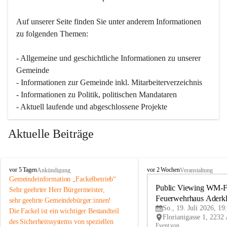
Auf unserer Seite finden Sie un­ter an­de­rem Informationen 
zu folgenden Themen:
- Allgemeine und geschichtliche Informationen zu unserer 
Gemeinde
- Informationen zur Gemeinde inkl. Mitarbeiterverzeichnis
- Informationen zu Politik, politischen Mandataren
- Aktuell laufende und abgeschlossene Projekte
Aktuelle Beiträge
A
A
vor 5 Tagen
vor 2 Wochen
Ankündigung
Veranstaltung
d
d
Gemeindeinformation „Fackelbetrieb“
e
e
Public Viewing WM-Fi
Sehr geehrter Herr Bürgermeister,
r
r
Feuerwehrhaus Aderk
sehr geehrte Gemeindebürger:innen!
k
k
So., 19. Juli 2026, 19
Die Fackel ist ein wichtiger Bestandteil 
l
l
des Sicherheitssystems von speziellen 
a
a
Event von