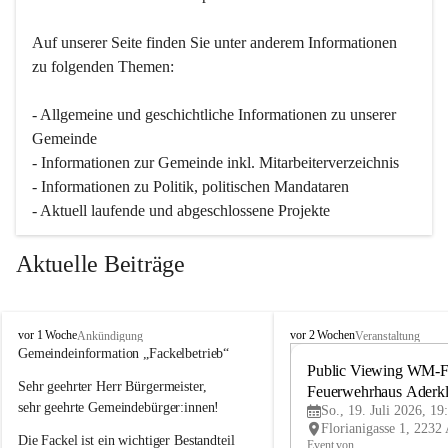
Auf unserer Seite finden Sie un­ter an­de­rem Informationen 
zu folgenden Themen:
- Allgemeine und geschichtliche Informationen zu unserer 
Gemeinde
- Informationen zur Gemeinde inkl. Mitarbeiterverzeichnis
- Informationen zu Politik, politischen Mandataren
- Aktuell laufende und abgeschlossene Projekte
Aktuelle Beiträge
A
A
vor 1 Woche
vor 2 Wochen
Ankündigung
Veranstaltung
d
d
Gemeindeinformation „Fackelbetrieb“
e
e
Public Viewing WM-Fi
Sehr geehrter Herr Bürgermeister,
r
r
Feuerwehrhaus Aderk
k
k
sehr geehrte Gemeindebürger:innen!
So., 19. Juli 2026, 19
l
l
Die Fackel ist ein wichtiger Bestandteil 
a
a
Event von