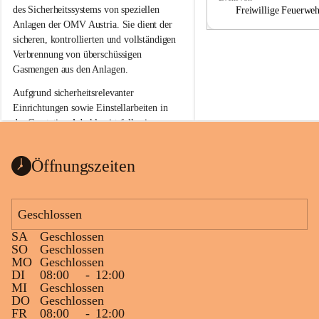
a
a
des Sicherheitssystems von speziellen 
Freiwillige Feuerwe
Anlagen der OMV Austria. Sie dient der 
sicheren, kontrollierten und vollständigen 
Verbrennung von überschüssigen 
Gasmengen aus den Anlagen.
Aufgrund sicherheitsrelevanter 
Einrichtungen sowie Einstellarbeiten in 
der Gasstation Aderklaa ist fallweise 
sichtbarerer Flammenschein an der 
Fackelanlage zu beobachten. In den 
Öffnungszeiten
kommenden Tagen und Wochen wird 
diese gut kontrollierte Flamme sichtbar 
sein.
Geschlossen
Die OMV Austria ist bemüht, für die 
SA
Geschlossen
Bevölkerung ungewohnte, jedoch 
SO
Geschlossen
technisch notwendige Betriebszustände so 
MO
Geschlossen
kurz wie möglich zu halten.
DI
08:00
-
12:00
MI
Geschlossen
Wir bitten daher die umliegende 
DO
Geschlossen
Bevölkerung um Verständnis.
FR
08:00
-
12:00