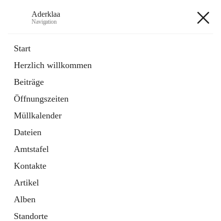
Aderklaa
Navigation
Aderklaa
Start
Herzlich willkommen
Bürgerservice
Beiträge
6 Schnellzugriffe
Öffnungszeiten
Gemeinde
3 Schnellzugriffe
Müllkalender
Dateien
+4
Amtstafel
Kontakte
Artikel
Alben
Hauptadresse
Standorte