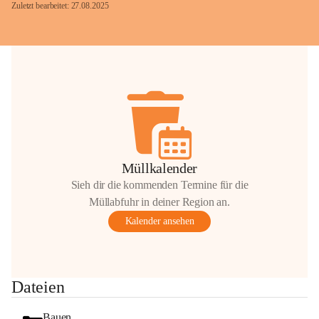
Zuletzt bearbeitet: 27.08.2025
Glück Auf!
OMV Austria Exploration & Production 
GmbH
Anrainerservice
0800 240140
E-Mail: 
anrainer-service@omv.com
Müllkalender
Bei Fragen, Anliegen oder Beschwerden.
Sieh dir die kommenden Termine für die
Müllabfuhr in deiner Region an.
Kalender ansehen
Sehr geehrte Damen und Herren!
Dateien
Die OMV wird im Zuge von 
Wartungsarbeiten
Bauen