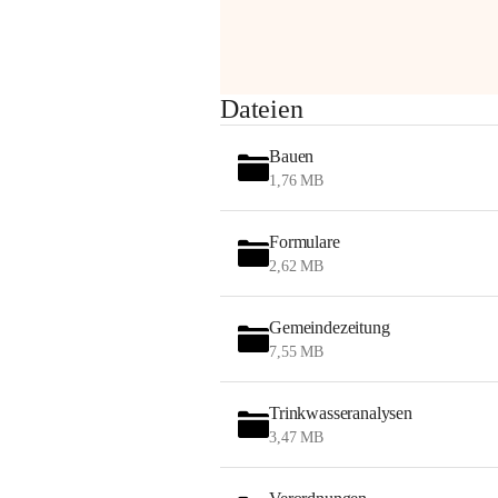
Sehr geehrte Damen und Herren!
Dateien
Die OMV wird im Zuge von 
Bauen
Wartungsarbeiten
1,76 MB
am Montag, 10. August 2026 auf der 
Formulare
Station ADERKLAA Gas abfackeln.
2,62 MB
Es kann zu Geräuschbildung und 
Flammenerscheinungen kommen.
Gemeindezeitung
Mitarbeiter der OMV sind vor Ort und 
7,55 MB
haben alle Sicherheitsvorkehrungen 
getroffen.
Trinkwasseranalysen
Danke für Ihr Verständnis.
3,47 MB
Alarmdienst