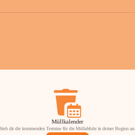
der Gemei
Sollten Sie
erhalten od
Mail tatsä
stammt, kon
Gemeindeam
für Sie.
Vielen Dan
Ihre Mithil
Bernhard 
Bürgermeis
Müllkalender
Sieh dir die kommenden Termine für die Müllabfuhr in deiner Region an