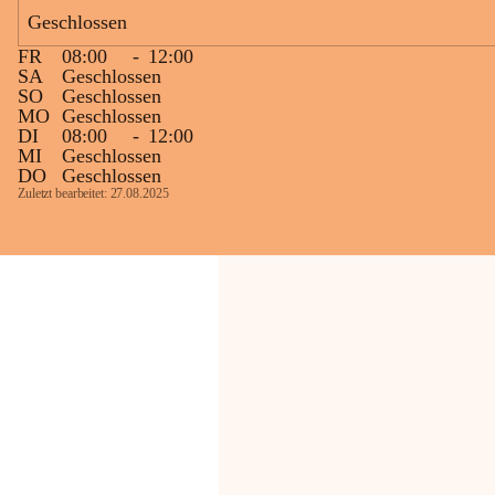
Geschlossen
Die OMV Austria ist bemüht, für die 
FR
08:00
-
12:00
Bevölkerung ungewohnte, jedoch 
SA
Geschlossen
technisch notwendige Betriebszustände so 
SO
Geschlossen
kurz wie möglich zu halten.
MO
Geschlossen
DI
08:00
-
12:00
Wir bitten daher die umliegende 
MI
Geschlossen
Bevölkerung um Verständnis.
DO
Geschlossen
Zuletzt bearbeitet: 27.08.2025
Glück Auf!
OMV Austria Exploration & Production 
GmbH
Anrainerservice
0800 240140
E-Mail: 
anrainer-service@omv.com
Bei Fragen, Anliegen oder Beschwerden.