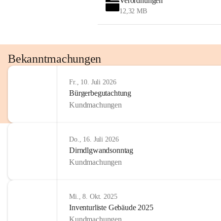
Verordnungen
OMV AustriaExploration & Production 
12,32 MB
GmbH
Protteser Straße 40
2230 Gänserndorf 
Austria
Tel. +43 1 404 40 - 327 15
Bekanntmachungen
Fax +43 1 404 40 - 390 27 
Mailto: 
omv.alarmdienst@kontraktor.at
Fr., 10. Juli 2026
http://www.omv.com
Bürgerbegutachtung
Kundmachungen
Do., 16. Juli 2026
Dirndlgwandsonntag
Kundmachungen
Mi., 8. Okt. 2025
Inventurliste Gebäude 2025
Kundmachungen