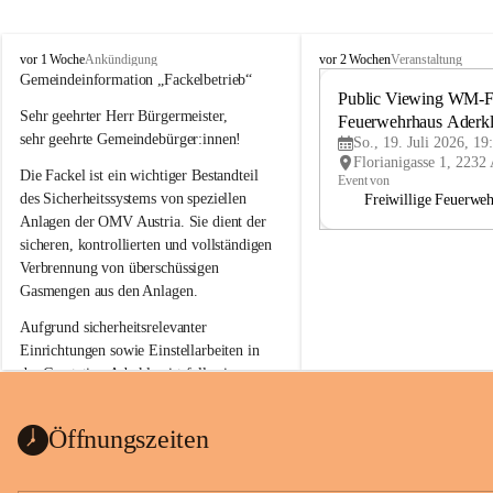
A
A
vor 1 Woche
vor 2 Wochen
Ankündigung
Veranstaltung
d
d
Gemeindeinformation „Fackelbetrieb“
e
e
Public Viewing WM-Fi
Sehr geehrter Herr Bürgermeister,
r
r
Feuerwehrhaus Aderk
k
k
sehr geehrte Gemeindebürger:innen!
So., 19. Juli 2026, 19
l
l
Die Fackel ist ein wichtiger Bestandteil 
a
a
Event von
a
a
des Sicherheitssystems von speziellen 
Freiwillige Feuerwe
Anlagen der OMV Austria. Sie dient der 
sicheren, kontrollierten und vollständigen 
Verbrennung von überschüssigen 
Gasmengen aus den Anlagen.
Aufgrund sicherheitsrelevanter 
Einrichtungen sowie Einstellarbeiten in 
der Gasstation Aderklaa ist fallweise 
sichtbarerer Flammenschein an der 
Fackelanlage zu beobachten. In den 
Öffnungszeiten
kommenden Tagen und Wochen wird 
diese gut kontrollierte Flamme sichtbar 
sein.