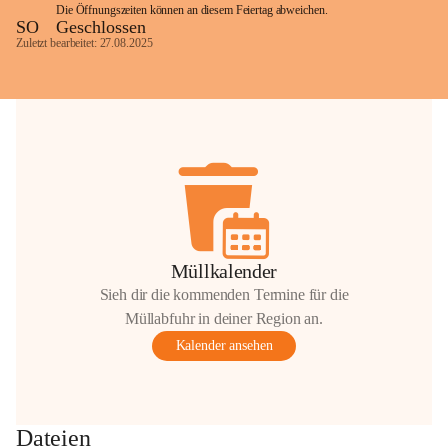
Die Öffnungszeiten können an diesem Feiertag abweichen.
SO
Geschlossen
Zuletzt bearbeitet: 27.08.2025
Glück Auf!
OMV Austria Exploration & Production 
GmbH
Anrainerservice
0800 240140
E-Mail: 
anrainer-service@omv.com
Bei Fragen, Anliegen oder Beschwerden.
Müllkalender
Sieh dir die kommenden Termine für die
Müllabfuhr in deiner Region an.
Kalender ansehen
Sehr geehrte Damen und Herren!
Die OMV wird im Zuge von 
Dateien
Wartungsarbeiten