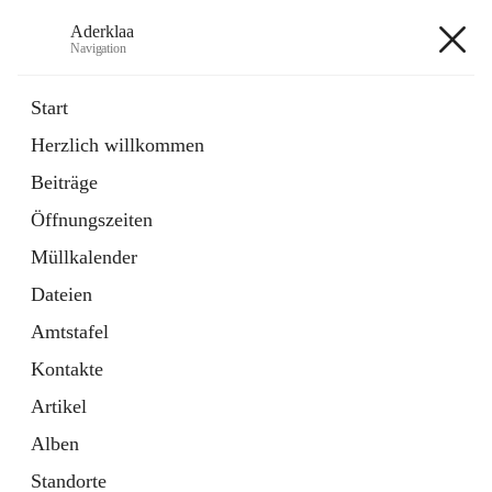
Aderklaa
Navigation
Aderklaa
Start
Herzlich willkommen
Bürgerservice
Beiträge
6 Schnellzugriffe
Öffnungszeiten
Gemeinde
3 Schnellzugriffe
Müllkalender
Dateien
+4
Amtstafel
Kontakte
Artikel
Alben
Hauptadresse
Standorte