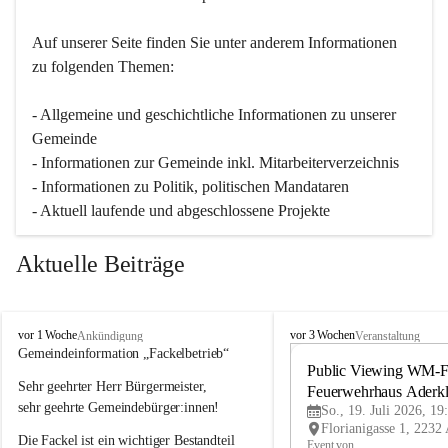
Auf unserer Seite finden Sie un­ter an­de­rem Informationen 
zu folgenden Themen:
- Allgemeine und geschichtliche Informationen zu unserer 
Gemeinde
- Informationen zur Gemeinde inkl. Mitarbeiterverzeichnis
- Informationen zu Politik, politischen Mandataren
- Aktuell laufende und abgeschlossene Projekte
Aktuelle Beiträge
A
A
vor 1 Woche
vor 3 Wochen
Ankündigung
Veranstaltung
d
d
Gemeindeinformation „Fackelbetrieb“
e
e
Public Viewing WM-Fi
Sehr geehrter Herr Bürgermeister,
r
r
Feuerwehrhaus Aderk
k
k
sehr geehrte Gemeindebürger:innen!
So., 19. Juli 2026, 19
l
l
Die Fackel ist ein wichtiger Bestandteil 
a
a
Event von