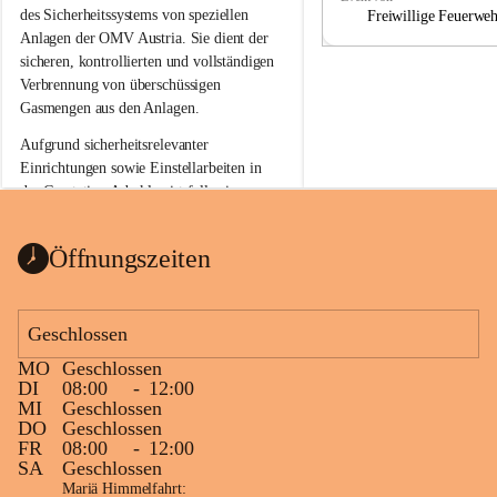
a
a
des Sicherheitssystems von speziellen 
Freiwillige Feuerwe
Anlagen der OMV Austria. Sie dient der 
sicheren, kontrollierten und vollständigen 
Verbrennung von überschüssigen 
Gasmengen aus den Anlagen.
Aufgrund sicherheitsrelevanter 
Einrichtungen sowie Einstellarbeiten in 
der Gasstation Aderklaa ist fallweise 
sichtbarerer Flammenschein an der 
Fackelanlage zu beobachten. In den 
Öffnungszeiten
kommenden Tagen und Wochen wird 
diese gut kontrollierte Flamme sichtbar 
sein.
Geschlossen
Die OMV Austria ist bemüht, für die 
MO
Geschlossen
Bevölkerung ungewohnte, jedoch 
DI
08:00
-
12:00
technisch notwendige Betriebszustände so 
MI
Geschlossen
kurz wie möglich zu halten.
DO
Geschlossen
FR
08:00
-
12:00
Wir bitten daher die umliegende 
SA
Geschlossen
Bevölkerung um Verständnis.
Mariä Himmelfahrt: