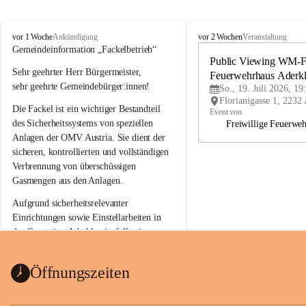
A
A
vor 1 Woche
vor 2 Wochen
Ankündigung
Veranstaltung
d
d
Gemeindeinformation „Fackelbetrieb“
e
e
Public Viewing WM-Fi
Sehr geehrter Herr Bürgermeister,
r
r
Feuerwehrhaus Aderk
k
k
sehr geehrte Gemeindebürger:innen!
So., 19. Juli 2026, 19
l
l
Die Fackel ist ein wichtiger Bestandteil 
a
a
Event von
a
a
des Sicherheitssystems von speziellen 
Freiwillige Feuerwe
Anlagen der OMV Austria. Sie dient der 
sicheren, kontrollierten und vollständigen 
Verbrennung von überschüssigen 
Gasmengen aus den Anlagen.
Aufgrund sicherheitsrelevanter 
Einrichtungen sowie Einstellarbeiten in 
der Gasstation Aderklaa ist fallweise 
sichtbarerer Flammenschein an der 
Fackelanlage zu beobachten. In den 
Öffnungszeiten
kommenden Tagen und Wochen wird 
diese gut kontrollierte Flamme sichtbar 
sein.