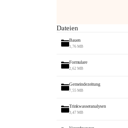
Sehr geehrte Damen und Herren!
Dateien
Die OMV wird im Zuge von 
Bauen
Wartungsarbeiten
1,76 MB
am Montag, 10. August 2026 auf der 
Formulare
Station ADERKLAA Gas abfackeln.
2,62 MB
Es kann zu Geräuschbildung und 
Flammenerscheinungen kommen.
Gemeindezeitung
Mitarbeiter der OMV sind vor Ort und 
7,55 MB
haben alle Sicherheitsvorkehrungen 
getroffen.
Trinkwasseranalysen
Danke für Ihr Verständnis.
3,47 MB
Alarmdienst