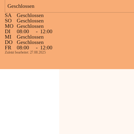
Geschlossen
Die OMV Austria ist bemüht, für die 
SA
Geschlossen
Bevölkerung ungewohnte, jedoch 
SO
Geschlossen
technisch notwendige Betriebszustände so 
MO
Geschlossen
kurz wie möglich zu halten.
DI
08:00
-
12:00
MI
Geschlossen
Wir bitten daher die umliegende 
DO
Geschlossen
Bevölkerung um Verständnis.
FR
08:00
-
12:00
Zuletzt bearbeitet: 27.08.2025
Glück Auf!
OMV Austria Exploration & Production 
GmbH
Anrainerservice
0800 240140
E-Mail: 
anrainer-service@omv.com
Bei Fragen, Anliegen oder Beschwerden.