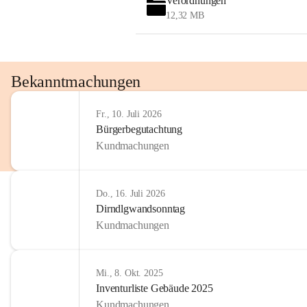
Verordnungen
OMV AustriaExploration & Production 
12,32 MB
GmbH
Protteser Straße 40
2230 Gänserndorf 
Austria
Tel. +43 1 404 40 - 327 15
Bekanntmachungen
Fax +43 1 404 40 - 390 27 
Mailto: 
omv.alarmdienst@kontraktor.at
Fr., 10. Juli 2026
http://www.omv.com
Bürgerbegutachtung
Kundmachungen
Do., 16. Juli 2026
Dirndlgwandsonntag
Kundmachungen
Mi., 8. Okt. 2025
Inventurliste Gebäude 2025
Kundmachungen