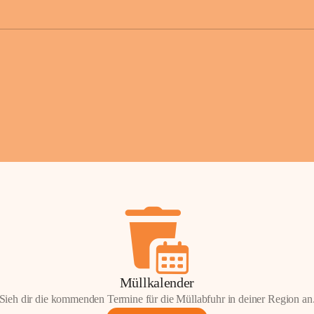
der Gemei
Sollten Sie
erhalten od
Mail tatsä
stammt, kon
Gemeindeam
für Sie.
Vielen Dan
Ihre Mithil
Bernhard 
Bürgermeis
Müllkalender
Sieh dir die kommenden Termine für die Müllabfuhr in deiner Region an