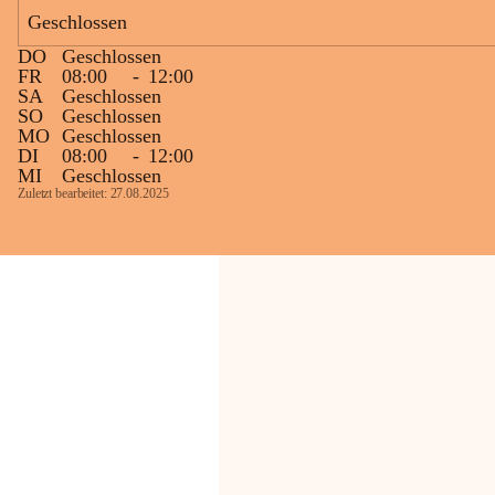
Bevölkerung ungewohnte, jedoch 
Geschlossen
technisch notwendige Betriebszustände so 
kurz wie möglich zu halten.
DO
Geschlossen
Wir bitten daher die umliegende 
FR
08:00
-
12:00
SA
Geschlossen
Bevölkerung um Verständnis.
SO
Geschlossen
MO
Geschlossen
Glück Auf!
DI
08:00
-
12:00
OMV Austria Exploration & Production 
MI
Geschlossen
GmbH
Zuletzt bearbeitet: 27.08.2025
Anrainerservice
0800 240140
E-Mail: 
anrainer-service@omv.com
Bei Fragen, Anliegen oder Beschwerden.
Sehr geehrte Damen und Herren!
Die OMV wird im Zuge von 
Wartungsarbeiten