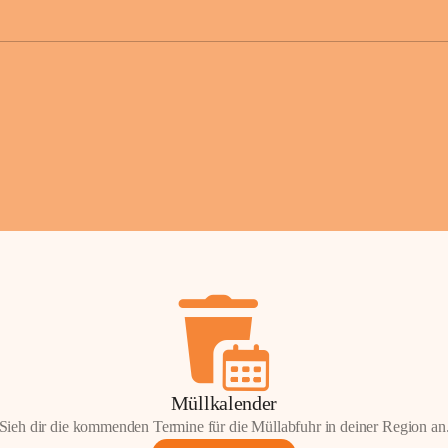
der Gemei
Sollten Sie
erhalten od
Mail tatsä
stammt, kon
Gemeindeam
für Sie.
Vielen Dan
Ihre Mithil
Bernhard 
Bürgermeis
Müllkalender
Sieh dir die kommenden Termine für die Müllabfuhr in deiner Region an