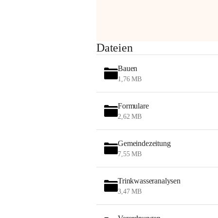
am Montag, 10. August 2026 auf der 
Station ADERKLAA Gas abfackeln.
Es kann zu Geräuschbildung und 
Dateien
Flammenerscheinungen kommen.
Mitarbeiter der OMV sind vor Ort und 
Bauen
haben alle Sicherheitsvorkehrungen 
1,76 MB
getroffen.
Danke für Ihr Verständnis.
Formulare
Alarmdienst
2,62 MB
OMV AustriaExploration & Production 
GmbH
Gemeindezeitung
Protteser Straße 40
7,55 MB
2230 Gänserndorf 
Austria
Tel. +43 1 404 40 - 327 15
Trinkwasseranalysen
Fax +43 1 404 40 - 390 27 
3,47 MB
Mailto: 
omv.alarmdienst@kontraktor.at
http://www.omv.com