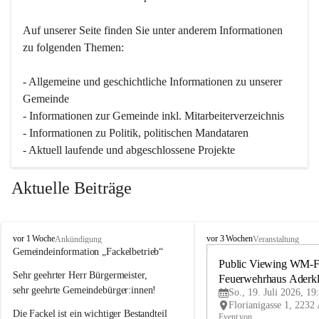
Auf unserer Seite finden Sie un­ter an­de­rem Informationen 
zu folgenden Themen:
- Allgemeine und geschichtliche Informationen zu unserer 
Gemeinde
- Informationen zur Gemeinde inkl. Mitarbeiterverzeichnis
- Informationen zu Politik, politischen Mandataren
- Aktuell laufende und abgeschlossene Projekte
Aktuelle Beiträge
A
A
vor 1 Woche
vor 3 Wochen
Ankündigung
Veranstaltung
d
d
Gemeindeinformation „Fackelbetrieb“
e
e
Public Viewing WM-Fi
Sehr geehrter Herr Bürgermeister,
r
r
Feuerwehrhaus Aderk
k
k
sehr geehrte Gemeindebürger:innen!
So., 19. Juli 2026, 19
l
l
Die Fackel ist ein wichtiger Bestandteil 
a
a
Event von