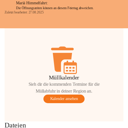
Mariä Himmelfahrt:
Die Öffnungszeiten können an diesem Feiertag abweichen.
Zuletzt bearbeitet: 27.08.2025
Glück Auf!
OMV Austria Exploration & Production 
GmbH
Anrainerservice
0800 240140
E-Mail: 
anrainer-service@omv.com
Bei Fragen, Anliegen oder Beschwerden.
Müllkalender
Sieh dir die kommenden Termine für die
Müllabfuhr in deiner Region an.
Kalender ansehen
Sehr geehrte Damen und Herren!
Die OMV wird im Zuge von 
Dateien
Wartungsarbeiten