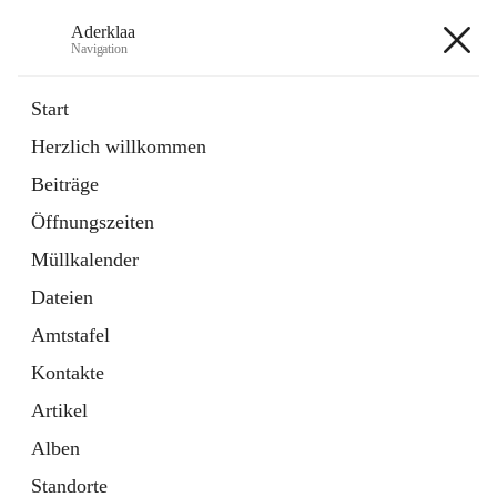
Aderklaa
Navigation
Aderklaa
Start
Herzlich willkommen
Bürgerservice
Beiträge
6 Schnellzugriffe
Öffnungszeiten
Gemeinde
3 Schnellzugriffe
Müllkalender
Dateien
+4
Amtstafel
Kontakte
Artikel
Alben
Hauptadresse
Standorte