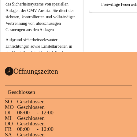
a
a
des Sicherheitssystems von speziellen 
Freiwillige Feuerwe
Anlagen der OMV Austria. Sie dient der 
sicheren, kontrollierten und vollständigen 
Verbrennung von überschüssigen 
Gasmengen aus den Anlagen.
Aufgrund sicherheitsrelevanter 
Einrichtungen sowie Einstellarbeiten in 
der Gasstation Aderklaa ist fallweise 
sichtbarerer Flammenschein an der 
Fackelanlage zu beobachten. In den 
Öffnungszeiten
kommenden Tagen und Wochen wird 
diese gut kontrollierte Flamme sichtbar 
sein.
Geschlossen
Die OMV Austria ist bemüht, für die 
SO
Geschlossen
Bevölkerung ungewohnte, jedoch 
MO
Geschlossen
technisch notwendige Betriebszustände so 
DI
08:00
-
12:00
kurz wie möglich zu halten.
MI
Geschlossen
DO
Geschlossen
Wir bitten daher die umliegende 
FR
08:00
-
12:00
Bevölkerung um Verständnis.
SA
Geschlossen