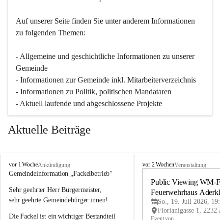
Auf unserer Seite finden Sie un­ter an­de­rem Informationen 
zu folgenden Themen:
- Allgemeine und geschichtliche Informationen zu unserer 
Gemeinde
- Informationen zur Gemeinde inkl. Mitarbeiterverzeichnis
- Informationen zu Politik, politischen Mandataren
- Aktuell laufende und abgeschlossene Projekte
Aktuelle Beiträge
A
A
vor 1 Woche
vor 2 Wochen
Ankündigung
Veranstaltung
d
d
Gemeindeinformation „Fackelbetrieb“
e
e
Public Viewing WM-Fi
Sehr geehrter Herr Bürgermeister,
r
r
Feuerwehrhaus Aderk
k
k
sehr geehrte Gemeindebürger:innen!
So., 19. Juli 2026, 19
l
l
Die Fackel ist ein wichtiger Bestandteil 
a
a
Event von