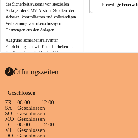
a
a
des Sicherheitssystems von speziellen 
Freiwillige Feuerwe
Anlagen der OMV Austria. Sie dient der 
sicheren, kontrollierten und vollständigen 
Verbrennung von überschüssigen 
Gasmengen aus den Anlagen.
Aufgrund sicherheitsrelevanter 
Einrichtungen sowie Einstellarbeiten in 
der Gasstation Aderklaa ist fallweise 
sichtbarerer Flammenschein an der 
Fackelanlage zu beobachten. In den 
Öffnungszeiten
kommenden Tagen und Wochen wird 
diese gut kontrollierte Flamme sichtbar 
sein.
Geschlossen
Die OMV Austria ist bemüht, für die 
FR
08:00
-
12:00
Bevölkerung ungewohnte, jedoch 
SA
Geschlossen
technisch notwendige Betriebszustände so 
SO
Geschlossen
kurz wie möglich zu halten.
MO
Geschlossen
DI
08:00
-
12:00
Wir bitten daher die umliegende 
MI
Geschlossen
Bevölkerung um Verständnis.
DO
Geschlossen