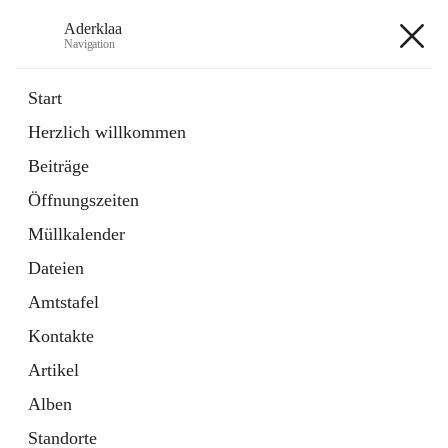
Aderklaa
Navigation
Aderklaa
Start
Herzlich willkommen
Bürgerservice
Beiträge
6 Schnellzugriffe
Öffnungszeiten
Gemeinde
3 Schnellzugriffe
Müllkalender
Dateien
+4
Amtstafel
Kontakte
Artikel
Alben
Hauptadresse
Standorte