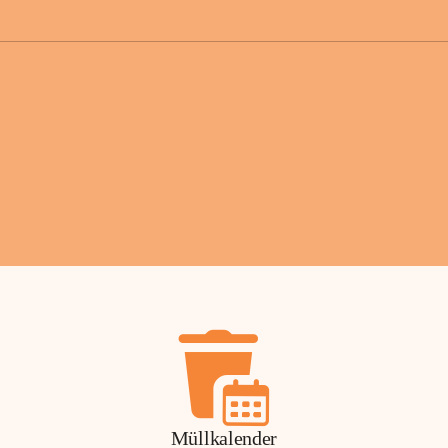
der Gemei
Sollten Sie
erhalten od
Mail tatsä
stammt, kon
Gemeindeam
für Sie.
Vielen Dan
Ihre Mithil
Bernhard 
Bürgermeis
Müllkalender