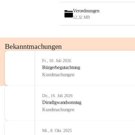
OMV AustriaExploration & Production 
GmbH
Verordnungen
Protteser Straße 40
12,32 MB
2230 Gänserndorf 
Austria
Tel. +43 1 404 40 - 327 15
Fax +43 1 404 40 - 390 27 
Bekanntmachungen
Mailto: 
omv.alarmdienst@kontraktor.at
http://www.omv.com
Fr., 10. Juli 2026
Bürgerbegutachtung
Kundmachungen
Do., 16. Juli 2026
Dirndlgwandsonntag
Kundmachungen
Mi., 8. Okt. 2025