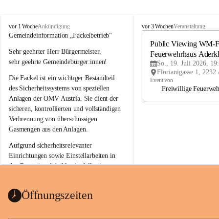
A
A
vor 1 Woche
vor 3 Wochen
Ankündigung
Veranstaltung
d
d
Gemeindeinformation „Fackelbetrieb“
e
e
Public Viewing WM-Fi
Sehr geehrter Herr Bürgermeister,
r
r
Feuerwehrhaus Aderk
k
k
sehr geehrte Gemeindebürger:innen!
So., 19. Juli 2026, 19
l
l
Die Fackel ist ein wichtiger Bestandteil 
a
a
Event von
a
a
des Sicherheitssystems von speziellen 
Freiwillige Feuerwe
Anlagen der OMV Austria. Sie dient der 
sicheren, kontrollierten und vollständigen 
Verbrennung von überschüssigen 
Gasmengen aus den Anlagen.
Aufgrund sicherheitsrelevanter 
Einrichtungen sowie Einstellarbeiten in 
der Gasstation Aderklaa ist fallweise 
sichtbarerer Flammenschein an der 
Fackelanlage zu beobachten. In den 
Öffnungszeiten
kommenden Tagen und Wochen wird 
diese gut kontrollierte Flamme sichtbar 
sein.