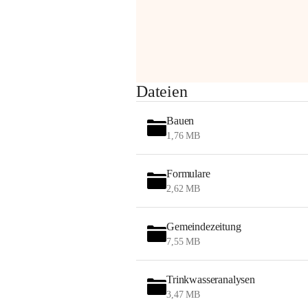
Sehr geehrte Damen und Herren!
Dateien
Die OMV wird im Zuge von 
Wartungsarbeiten
Bauen
am Montag, 10. August 2026 auf der 
1,76 MB
Station ADERKLAA Gas abfackeln.
Formulare
Es kann zu Geräuschbildung und 
2,62 MB
Flammenerscheinungen kommen.
Mitarbeiter der OMV sind vor Ort und 
haben alle Sicherheitsvorkehrungen 
Gemeindezeitung
getroffen.
7,55 MB
Danke für Ihr Verständnis.
Trinkwasseranalysen
Alarmdienst
3,47 MB