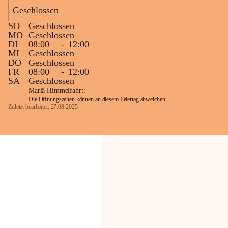
Geschlossen
Die OMV Austria ist bemüht, für die 
SO
Geschlossen
Bevölkerung ungewohnte, jedoch 
MO
Geschlossen
technisch notwendige Betriebszustände so 
DI
08:00
-
12:00
kurz wie möglich zu halten.
MI
Geschlossen
DO
Geschlossen
Wir bitten daher die umliegende 
FR
08:00
-
12:00
Bevölkerung um Verständnis.
SA
Geschlossen
Mariä Himmelfahrt:
Die Öffnungszeiten können an diesem Feiertag abweichen.
Zuletzt bearbeitet: 27.08.2025
Glück Auf!
OMV Austria Exploration & Production 
GmbH
Anrainerservice
0800 240140
E-Mail: 
anrainer-service@omv.com
Bei Fragen, Anliegen oder Beschwerden.