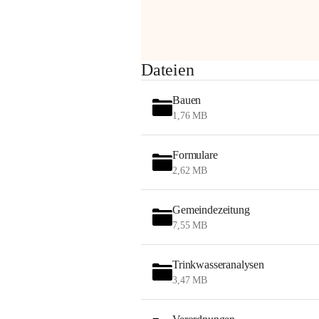
Sehr geehrte Damen und Herren!
Dateien
Die OMV wird im Zuge von 
Bauen
Wartungsarbeiten
1,76 MB
am Montag, 10. August 2026 auf der 
Formulare
Station ADERKLAA Gas abfackeln.
2,62 MB
Es kann zu Geräuschbildung und 
Flammenerscheinungen kommen.
Gemeindezeitung
Mitarbeiter der OMV sind vor Ort und 
7,55 MB
haben alle Sicherheitsvorkehrungen 
getroffen.
Trinkwasseranalysen
Danke für Ihr Verständnis.
3,47 MB
Alarmdienst