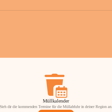
der Gemei
Sollten Sie
erhalten od
Mail tatsä
stammt, kon
Gemeindeam
für Sie.
Vielen Dan
Ihre Mithil
Bernhard 
Bürgermeis
Müllkalender
Sieh dir die kommenden Termine für die Müllabfuhr in deiner Region an