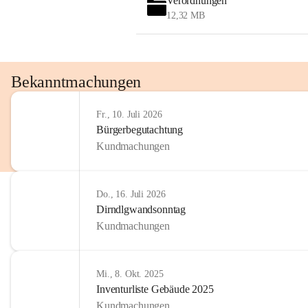
Verordnungen
OMV AustriaExploration & Production 
12,32 MB
GmbH
Protteser Straße 40
2230 Gänserndorf 
Austria
Tel. +43 1 404 40 - 327 15
Bekanntmachungen
Fax +43 1 404 40 - 390 27 
Mailto: 
omv.alarmdienst@kontraktor.at
Fr., 10. Juli 2026
http://www.omv.com
Bürgerbegutachtung
Kundmachungen
Do., 16. Juli 2026
Dirndlgwandsonntag
Kundmachungen
Mi., 8. Okt. 2025
Inventurliste Gebäude 2025
Kundmachungen