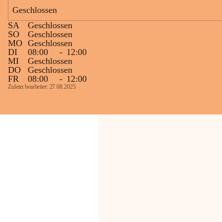
Geschlossen
Die OMV Austria ist bemüht, für die 
SA
Geschlossen
Bevölkerung ungewohnte, jedoch 
SO
Geschlossen
technisch notwendige Betriebszustände so 
MO
Geschlossen
kurz wie möglich zu halten.
DI
08:00
-
12:00
MI
Geschlossen
Wir bitten daher die umliegende 
DO
Geschlossen
Bevölkerung um Verständnis.
FR
08:00
-
12:00
Zuletzt bearbeitet: 27.08.2025
Glück Auf!
OMV Austria Exploration & Production 
GmbH
Anrainerservice
0800 240140
E-Mail: 
anrainer-service@omv.com
Bei Fragen, Anliegen oder Beschwerden.