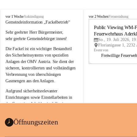
A
A
vor 1 Woche
vor 2 Wochen
Ankündigung
Veranstaltung
d
d
Gemeindeinformation „Fackelbetrieb“
e
e
Public Viewing WM-Fi
Sehr geehrter Herr Bürgermeister,
r
r
Feuerwehrhaus Aderk
k
k
sehr geehrte Gemeindebürger:innen!
So., 19. Juli 2026, 19
l
l
Die Fackel ist ein wichtiger Bestandteil 
a
a
Event von
a
a
des Sicherheitssystems von speziellen 
Freiwillige Feuerwe
Anlagen der OMV Austria. Sie dient der 
sicheren, kontrollierten und vollständigen 
Verbrennung von überschüssigen 
Gasmengen aus den Anlagen.
Aufgrund sicherheitsrelevanter 
Einrichtungen sowie Einstellarbeiten in 
der Gasstation Aderklaa ist fallweise 
sichtbarerer Flammenschein an der 
Fackelanlage zu beobachten. In den 
Öffnungszeiten
kommenden Tagen und Wochen wird 
diese gut kontrollierte Flamme sichtbar 
sein.