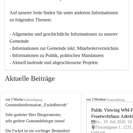
Auf unserer Seite finden Sie un­ter an­de­rem Informationen 
zu folgenden Themen:
- Allgemeine und geschichtliche Informationen zu unserer 
Gemeinde
- Informationen zur Gemeinde inkl. Mitarbeiterverzeichnis
- Informationen zu Politik, politischen Mandataren
- Aktuell laufende und abgeschlossene Projekte
Aktuelle Beiträge
A
A
vor 1 Woche
vor 2 Wochen
Ankündigung
Veranstaltung
d
d
Gemeindeinformation „Fackelbetrieb“
e
e
Public Viewing WM-Fi
Sehr geehrter Herr Bürgermeister,
r
r
Feuerwehrhaus Aderk
k
k
sehr geehrte Gemeindebürger:innen!
So., 19. Juli 2026, 19
l
l
Die Fackel ist ein wichtiger Bestandteil 
a
a
Event von