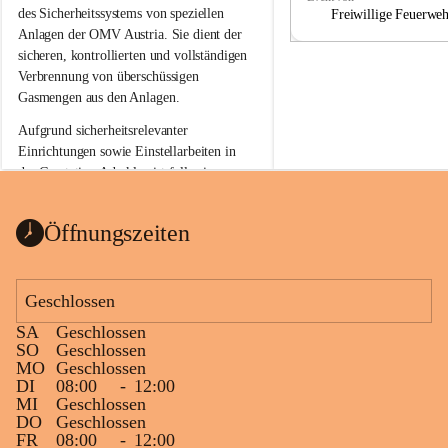
a
a
des Sicherheitssystems von speziellen 
Freiwillige Feuerwe
Anlagen der OMV Austria. Sie dient der 
sicheren, kontrollierten und vollständigen 
Verbrennung von überschüssigen 
Gasmengen aus den Anlagen.
Aufgrund sicherheitsrelevanter 
Einrichtungen sowie Einstellarbeiten in 
der Gasstation Aderklaa ist fallweise 
sichtbarerer Flammenschein an der 
Fackelanlage zu beobachten. In den 
Öffnungszeiten
kommenden Tagen und Wochen wird 
diese gut kontrollierte Flamme sichtbar 
sein.
Geschlossen
Die OMV Austria ist bemüht, für die 
SA
Geschlossen
Bevölkerung ungewohnte, jedoch 
SO
Geschlossen
technisch notwendige Betriebszustände so 
MO
Geschlossen
kurz wie möglich zu halten.
DI
08:00
-
12:00
MI
Geschlossen
Wir bitten daher die umliegende 
DO
Geschlossen
Bevölkerung um Verständnis.
FR
08:00
-
12:00