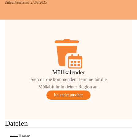
Zuletzt bearbeitet: 27.08.2025
Glück Auf!
OMV Austria Exploration & Production 
GmbH
Anrainerservice
0800 240140
E-Mail: 
anrainer-service@omv.com
Müllkalender
Bei Fragen, Anliegen oder Beschwerden.
Sieh dir die kommenden Termine für die
Müllabfuhr in deiner Region an.
Kalender ansehen
Sehr geehrte Damen und Herren!
Dateien
Die OMV wird im Zuge von 
Wartungsarbeiten
Bauen