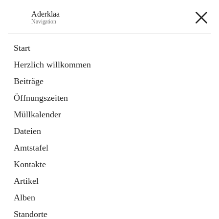
Aderklaa
Navigation
Aderklaa
Start
Herzlich willkommen
Bürgerservice
Beiträge
6 Schnellzugriffe
Öffnungszeiten
Gemeinde
3 Schnellzugriffe
Müllkalender
Dateien
+4
Amtstafel
Kontakte
Artikel
Alben
Hauptadresse
Standorte