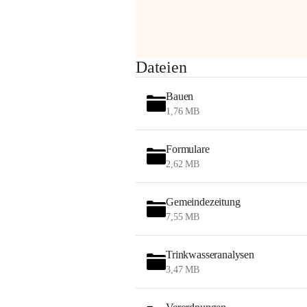
am Montag, 10. August 2026 auf der 
Station ADERKLAA Gas abfackeln.
Es kann zu Geräuschbildung und 
Dateien
Flammenerscheinungen kommen.
Mitarbeiter der OMV sind vor Ort und 
Bauen
haben alle Sicherheitsvorkehrungen 
1,76 MB
getroffen.
Danke für Ihr Verständnis.
Formulare
Alarmdienst
2,62 MB
OMV AustriaExploration & Production 
GmbH
Gemeindezeitung
Protteser Straße 40
7,55 MB
2230 Gänserndorf 
Austria
Tel. +43 1 404 40 - 327 15
Trinkwasseranalysen
Fax +43 1 404 40 - 390 27 
3,47 MB
Mailto: 
omv.alarmdienst@kontraktor.at
http://www.omv.com