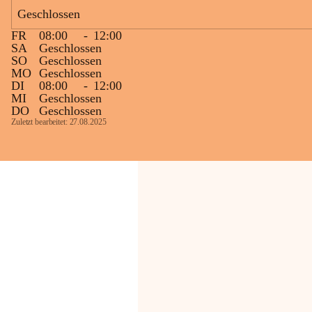
Bevölkerung ungewohnte, jedoch 
Geschlossen
technisch notwendige Betriebszustände so 
kurz wie möglich zu halten.
FR
08:00
-
12:00
Wir bitten daher die umliegende 
SA
Geschlossen
SO
Geschlossen
Bevölkerung um Verständnis.
MO
Geschlossen
DI
08:00
-
12:00
Glück Auf!
MI
Geschlossen
OMV Austria Exploration & Production 
DO
Geschlossen
GmbH
Zuletzt bearbeitet: 27.08.2025
Anrainerservice
0800 240140
E-Mail: 
anrainer-service@omv.com
Bei Fragen, Anliegen oder Beschwerden.
Sehr geehrte Damen und Herren!
Die OMV wird im Zuge von 
Wartungsarbeiten