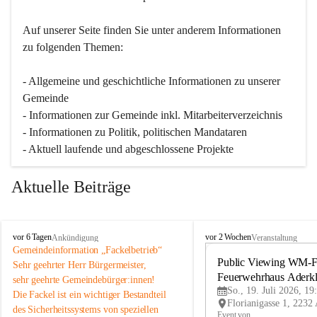
Auf unserer Seite finden Sie un­ter an­de­rem Informationen 
zu folgenden Themen:
- Allgemeine und geschichtliche Informationen zu unserer 
Gemeinde
- Informationen zur Gemeinde inkl. Mitarbeiterverzeichnis
- Informationen zu Politik, politischen Mandataren
- Aktuell laufende und abgeschlossene Projekte
Aktuelle Beiträge
A
A
vor 6 Tagen
vor 2 Wochen
Ankündigung
Veranstaltung
d
d
Gemeindeinformation „Fackelbetrieb“
e
e
Public Viewing WM-Fi
Sehr geehrter Herr Bürgermeister,
r
r
Feuerwehrhaus Aderk
sehr geehrte Gemeindebürger:innen!
k
k
So., 19. Juli 2026, 19
Die Fackel ist ein wichtiger Bestandteil 
l
l
des Sicherheitssystems von speziellen 
a
a
Event von