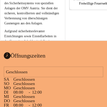
a
a
des Sicherheitssystems von speziellen 
Freiwillige Feuerwe
Anlagen der OMV Austria. Sie dient der 
sicheren, kontrollierten und vollständigen 
Verbrennung von überschüssigen 
Gasmengen aus den Anlagen.
Aufgrund sicherheitsrelevanter 
Einrichtungen sowie Einstellarbeiten in 
der Gasstation Aderklaa ist fallweise 
sichtbarerer Flammenschein an der 
Fackelanlage zu beobachten. In den 
Öffnungszeiten
kommenden Tagen und Wochen wird 
diese gut kontrollierte Flamme sichtbar 
sein.
Geschlossen
Die OMV Austria ist bemüht, für die 
SA
Geschlossen
Bevölkerung ungewohnte, jedoch 
SO
Geschlossen
technisch notwendige Betriebszustände so 
MO
Geschlossen
kurz wie möglich zu halten.
DI
08:00
-
12:00
MI
Geschlossen
Wir bitten daher die umliegende 
DO
Geschlossen
Bevölkerung um Verständnis.
FR
08:00
-
12:00