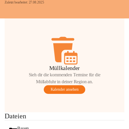
Zuletzt bearbeitet: 27.08.2025
Glück Auf!
OMV Austria Exploration & Production 
GmbH
Anrainerservice
0800 240140
E-Mail: 
anrainer-service@omv.com
Müllkalender
Bei Fragen, Anliegen oder Beschwerden.
Sieh dir die kommenden Termine für die
Müllabfuhr in deiner Region an.
Kalender ansehen
Sehr geehrte Damen und Herren!
Dateien
Die OMV wird im Zuge von 
Wartungsarbeiten
Bauen