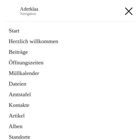
Aderklaa
Navigation
Aderklaa
Start
Herzlich willkommen
Bürgerservice
Beiträge
6 Schnellzugriffe
Öffnungszeiten
Gemeinde
3 Schnellzugriffe
Müllkalender
Dateien
+4
Amtstafel
Kontakte
Artikel
Alben
Hauptadresse
Standorte