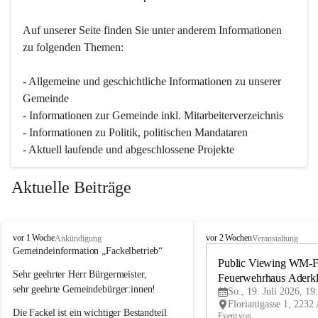
Auf unserer Seite finden Sie un­ter an­de­rem Informationen 
zu folgenden Themen:
- Allgemeine und geschichtliche Informationen zu unserer 
Gemeinde
- Informationen zur Gemeinde inkl. Mitarbeiterverzeichnis
- Informationen zu Politik, politischen Mandataren
- Aktuell laufende und abgeschlossene Projekte
Aktuelle Beiträge
A
A
vor 1 Woche
vor 2 Wochen
Ankündigung
Veranstaltung
d
d
Gemeindeinformation „Fackelbetrieb“
e
e
Public Viewing WM-Fi
Sehr geehrter Herr Bürgermeister,
r
r
Feuerwehrhaus Aderk
k
k
sehr geehrte Gemeindebürger:innen!
So., 19. Juli 2026, 19
l
l
Die Fackel ist ein wichtiger Bestandteil 
a
a
Event von