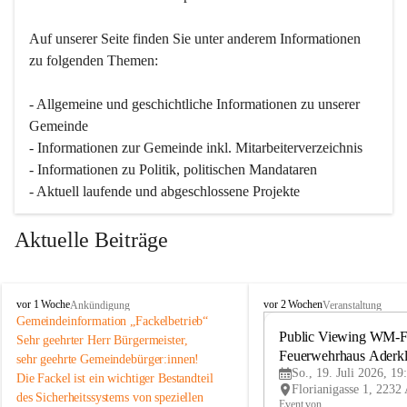
Auf unserer Seite finden Sie un­ter an­de­rem Informationen 
zu folgenden Themen:
- Allgemeine und geschichtliche Informationen zu unserer 
Gemeinde
- Informationen zur Gemeinde inkl. Mitarbeiterverzeichnis
- Informationen zu Politik, politischen Mandataren
- Aktuell laufende und abgeschlossene Projekte
Aktuelle Beiträge
A
A
vor 1 Woche
vor 2 Wochen
Ankündigung
Veranstaltung
d
d
Gemeindeinformation „Fackelbetrieb“
e
e
Public Viewing WM-Fi
Sehr geehrter Herr Bürgermeister,
r
r
Feuerwehrhaus Aderk
sehr geehrte Gemeindebürger:innen!
k
k
So., 19. Juli 2026, 19
Die Fackel ist ein wichtiger Bestandteil 
l
l
des Sicherheitssystems von speziellen 
a
a
Event von