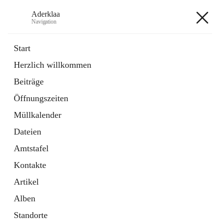
Aderklaa
Navigation
Aderklaa
Start
Herzlich willkommen
Bürgerservice
Beiträge
6 Schnellzugriffe
Öffnungszeiten
Gemeinde
3 Schnellzugriffe
Müllkalender
Dateien
+4
Amtstafel
Kontakte
Artikel
Alben
Hauptadresse
Standorte