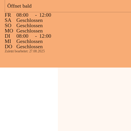
Bevölkerung ungewohnte, jedoch 
Öffnet bald
technisch notwendige Betriebszustände so 
kurz wie möglich zu halten.
FR
08:00
-
12:00
Wir bitten daher die umliegende 
SA
Geschlossen
SO
Geschlossen
Bevölkerung um Verständnis.
MO
Geschlossen
DI
08:00
-
12:00
Glück Auf!
MI
Geschlossen
OMV Austria Exploration & Production 
DO
Geschlossen
GmbH
Zuletzt bearbeitet: 27.08.2025
Anrainerservice
0800 240140
E-Mail: 
anrainer-service@omv.com
Bei Fragen, Anliegen oder Beschwerden.
Sehr geehrte Damen und Herren!
Die OMV wird im Zuge von 
Wartungsarbeiten