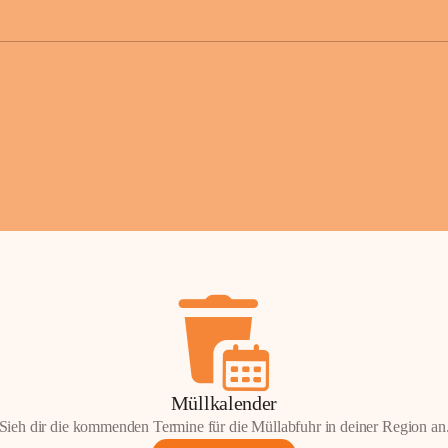
der Gemei
Sollten Sie
erhalten od
Mail tatsä
stammt, kon
Gemeindeam
für Sie.
Vielen Dan
Ihre Mithil
Bernhard 
Bürgermeis
Müllkalender
Sieh dir die kommenden Termine für die Müllabfuhr in deiner Region an