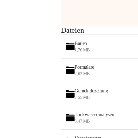
am Montag, 10. August 2026 auf der 
Station ADERKLAA Gas abfackeln.
Es kann zu Geräuschbildung und 
Dateien
Flammenerscheinungen kommen.
Mitarbeiter der OMV sind vor Ort und 
Bauen
haben alle Sicherheitsvorkehrungen 
1,76 MB
getroffen.
Danke für Ihr Verständnis.
Formulare
Alarmdienst
2,62 MB
OMV AustriaExploration & Production 
GmbH
Gemeindezeitung
Protteser Straße 40
7,55 MB
2230 Gänserndorf 
Austria
Tel. +43 1 404 40 - 327 15
Trinkwasseranalysen
Fax +43 1 404 40 - 390 27 
3,47 MB
Mailto: 
omv.alarmdienst@kontraktor.at
http://www.omv.com