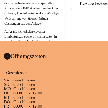
a
a
des Sicherheitssystems von speziellen 
Freiwillige Feuerwe
Anlagen der OMV Austria. Sie dient der 
sicheren, kontrollierten und vollständigen 
Verbrennung von überschüssigen 
Gasmengen aus den Anlagen.
Aufgrund sicherheitsrelevanter 
Einrichtungen sowie Einstellarbeiten in 
der Gasstation Aderklaa ist fallweise 
sichtbarerer Flammenschein an der 
Fackelanlage zu beobachten. In den 
Öffnungszeiten
kommenden Tagen und Wochen wird 
diese gut kontrollierte Flamme sichtbar 
sein.
Geschlossen
Die OMV Austria ist bemüht, für die 
SA
Geschlossen
Bevölkerung ungewohnte, jedoch 
SO
Geschlossen
technisch notwendige Betriebszustände so 
MO
Geschlossen
kurz wie möglich zu halten.
DI
08:00
-
12:00
MI
Geschlossen
Wir bitten daher die umliegende 
DO
Geschlossen
Bevölkerung um Verständnis.
FR
08:00
-
12:00