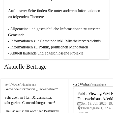
Auf unserer Seite finden Sie un­ter an­de­rem Informationen 
zu folgenden Themen:
- Allgemeine und geschichtliche Informationen zu unserer 
Gemeinde
- Informationen zur Gemeinde inkl. Mitarbeiterverzeichnis
- Informationen zu Politik, politischen Mandataren
- Aktuell laufende und abgeschlossene Projekte
Aktuelle Beiträge
A
A
vor 1 Woche
vor 2 Wochen
Ankündigung
Veranstaltung
d
d
Gemeindeinformation „Fackelbetrieb“
e
e
Public Viewing WM-Fi
Sehr geehrter Herr Bürgermeister,
r
r
Feuerwehrhaus Aderk
k
k
sehr geehrte Gemeindebürger:innen!
So., 19. Juli 2026, 19
l
l
Die Fackel ist ein wichtiger Bestandteil 
a
a
Event von