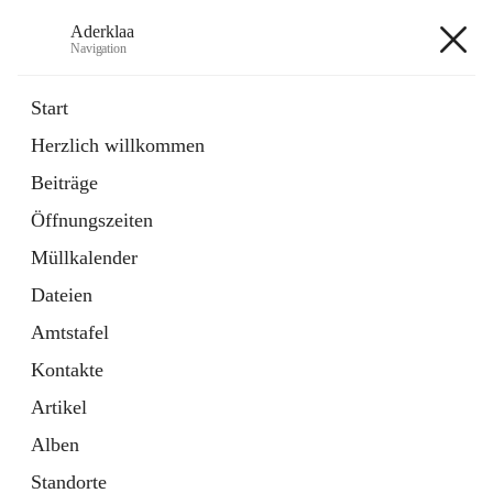
Aderklaa
Navigation
Aderklaa
Start
Herzlich willkommen
Bürgerservice
Beiträge
6 Schnellzugriffe
Öffnungszeiten
Gemeinde
3 Schnellzugriffe
Müllkalender
Dateien
+4
Amtstafel
Kontakte
Artikel
Alben
Hauptadresse
Standorte