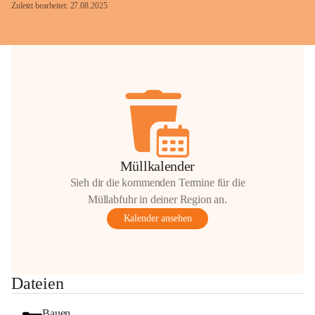
Zuletzt bearbeitet: 27.08.2025
Glück Auf!
OMV Austria Exploration & Production 
GmbH
Anrainerservice
0800 240140
E-Mail: 
anrainer-service@omv.com
Müllkalender
Bei Fragen, Anliegen oder Beschwerden.
Sieh dir die kommenden Termine für die
Müllabfuhr in deiner Region an.
Kalender ansehen
Sehr geehrte Damen und Herren!
Dateien
Die OMV wird im Zuge von 
Wartungsarbeiten
Bauen