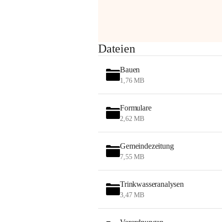
Sehr geehrte Damen und Herren!
Dateien
Die OMV wird im Zuge von 
Bauen
Wartungsarbeiten
1,76 MB
am Montag, 10. August 2026 auf der 
Formulare
Station ADERKLAA Gas abfackeln.
2,62 MB
Es kann zu Geräuschbildung und 
Flammenerscheinungen kommen.
Gemeindezeitung
Mitarbeiter der OMV sind vor Ort und 
7,55 MB
haben alle Sicherheitsvorkehrungen 
getroffen.
Trinkwasseranalysen
Danke für Ihr Verständnis.
3,47 MB
Alarmdienst