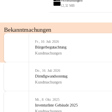
Verordnungen
OMV AustriaExploration & Production 
12,32 MB
GmbH
Protteser Straße 40
2230 Gänserndorf 
Austria
Tel. +43 1 404 40 - 327 15
Bekanntmachungen
Fax +43 1 404 40 - 390 27 
Mailto: 
omv.alarmdienst@kontraktor.at
Fr., 10. Juli 2026
http://www.omv.com
Bürgerbegutachtung
Kundmachungen
Do., 16. Juli 2026
Dirndlgwandsonntag
Kundmachungen
Mi., 8. Okt. 2025
Inventurliste Gebäude 2025
Kundmachungen