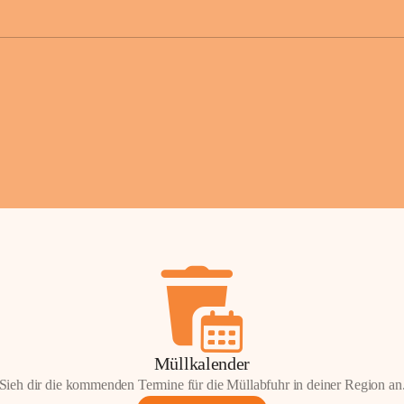
der Gemei
Sollten Sie
erhalten od
Mail tatsä
stammt, kon
Gemeindeam
für Sie.
Vielen Dan
Ihre Mithil
Bernhard 
Bürgermeis
Müllkalender
Sieh dir die kommenden Termine für die Müllabfuhr in deiner Region an