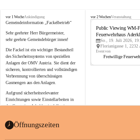
A
A
vor 1 Woche
vor 2 Wochen
Ankündigung
Veranstaltung
d
d
Gemeindeinformation „Fackelbetrieb“
e
e
Public Viewing WM-Fi
Sehr geehrter Herr Bürgermeister,
r
r
Feuerwehrhaus Aderk
k
k
sehr geehrte Gemeindebürger:innen!
So., 19. Juli 2026, 19
l
l
Die Fackel ist ein wichtiger Bestandteil 
a
a
Event von
a
a
des Sicherheitssystems von speziellen 
Freiwillige Feuerwe
Anlagen der OMV Austria. Sie dient der 
sicheren, kontrollierten und vollständigen 
Verbrennung von überschüssigen 
Gasmengen aus den Anlagen.
Aufgrund sicherheitsrelevanter 
Einrichtungen sowie Einstellarbeiten in 
der Gasstation Aderklaa ist fallweise 
sichtbarerer Flammenschein an der 
Fackelanlage zu beobachten. In den 
Öffnungszeiten
kommenden Tagen und Wochen wird 
diese gut kontrollierte Flamme sichtbar 
sein.