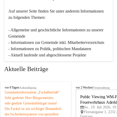
Auf unserer Seite finden Sie un­ter an­de­rem Informationen 
zu folgenden Themen:
- Allgemeine und geschichtliche Informationen zu unserer 
Gemeinde
- Informationen zur Gemeinde inkl. Mitarbeiterverzeichnis
- Informationen zu Politik, politischen Mandataren
- Aktuell laufende und abgeschlossene Projekte
Aktuelle Beiträge
A
A
vor 6 Tagen
vor 2 Wochen
Ankündigung
Veranstaltung
d
d
Gemeindeinformation „Fackelbetrieb“
e
e
Public Viewing WM-Fi
Sehr geehrter Herr Bürgermeister,
r
r
Feuerwehrhaus Aderk
sehr geehrte Gemeindebürger:innen!
k
k
So., 19. Juli 2026, 19
Die Fackel ist ein wichtiger Bestandteil 
l
l
des Sicherheitssystems von speziellen 
a
a
Event von