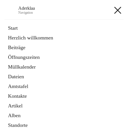
Aderklaa
Navigation
Aderklaa
Start
Herzlich willkommen
Bürgerservice
Beiträge
6 Schnellzugriffe
Öffnungszeiten
Gemeinde
3 Schnellzugriffe
Müllkalender
Dateien
+4
Amtstafel
Kontakte
Artikel
Alben
Hauptadresse
Standorte