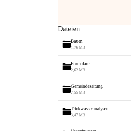
am Montag, 10. August 2026 auf der 
Station ADERKLAA Gas abfackeln.
Es kann zu Geräuschbildung und 
Dateien
Flammenerscheinungen kommen.
Mitarbeiter der OMV sind vor Ort und 
Bauen
haben alle Sicherheitsvorkehrungen 
1,76 MB
getroffen.
Danke für Ihr Verständnis.
Formulare
Alarmdienst
2,62 MB
OMV AustriaExploration & Production 
GmbH
Gemeindezeitung
Protteser Straße 40
7,55 MB
2230 Gänserndorf 
Austria
Tel. +43 1 404 40 - 327 15
Trinkwasseranalysen
Fax +43 1 404 40 - 390 27 
3,47 MB
Mailto: 
omv.alarmdienst@kontraktor.at
http://www.omv.com