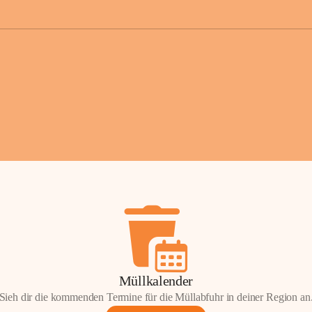
der Gemei
Sollten Sie
erhalten od
Mail tatsä
stammt, kon
Gemeindeam
für Sie.
Vielen Dan
Ihre Mithil
Bernhard 
Bürgermeis
Müllkalender
Sieh dir die kommenden Termine für die Müllabfuhr in deiner Region an