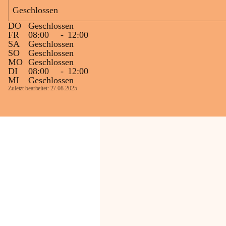
Bevölkerung ungewohnte, jedoch 
Geschlossen
technisch notwendige Betriebszustände so 
kurz wie möglich zu halten.
DO
Geschlossen
Wir bitten daher die umliegende 
FR
08:00
-
12:00
SA
Geschlossen
Bevölkerung um Verständnis.
SO
Geschlossen
MO
Geschlossen
Glück Auf!
DI
08:00
-
12:00
OMV Austria Exploration & Production 
MI
Geschlossen
GmbH
Zuletzt bearbeitet: 27.08.2025
Anrainerservice
0800 240140
E-Mail: 
anrainer-service@omv.com
Bei Fragen, Anliegen oder Beschwerden.
Sehr geehrte Damen und Herren!
Die OMV wird im Zuge von 
Wartungsarbeiten